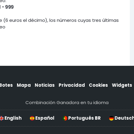
eo:
1 - 999
te (6 euros el décimo), los números cuyas tres últimas
teo
Botes
Mapa
Noticias
Privacidad
Cookies
Widgets
Combinación Ganadora en tu idioma
English
Español
Português BR
Deutsc