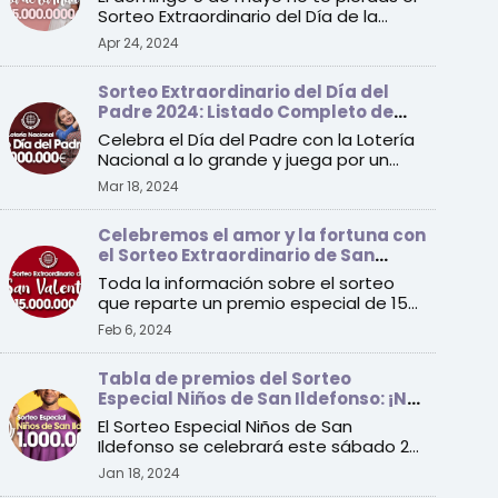
Sorteo Extraordinario del Día de la
Madre de la Lotería Na ...
Apr 24, 2024
Sorteo Extraordinario del Día del
Padre 2024: Listado Completo de
Premios
Celebra el Día del Padre con la Lotería
Nacional a lo grande y juega por un
premio especial de 1 ...
Mar 18, 2024
Celebremos el amor y la fortuna con
el Sorteo Extraordinario de San
Valentín 2024
Toda la información sobre el sorteo
que reparte un premio especial de 15
millones de euros a un ...
Feb 6, 2024
Tabla de premios del Sorteo
Especial Niños de San Ildefonso: ¡No
te pierdas el sorteo de este sábado!
El Sorteo Especial Niños de San
Ildefonso se celebrará este sábado 20
de enero con un primer pre ...
Jan 18, 2024