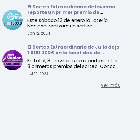
El Sorteo Extraordinario de Invierno
reparte un primer premio de
1.500.000 euros por serie
Este sábado 13 de enero la Lotería
Nacional realizará un sorteo
extraordinario con un total de 1 ...
Jan 12, 2024
El Sorteo Extraordinario de Julio deja
1.500.000€ en la localidad de
Ondara en Alicante
En total, 8 provincias se repartieron los
3 primeros premios del sorteo. Conoce
todos los detall ...
Jul 10, 2023
Ver más