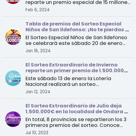
reparte un premio especial de 15 millones
de euros a un ...
Feb 6, 2024
Tabla de premios del Sorteo Especial
Niños de San Ildefonso: ¡No te pierdas el
sorteo de este sábado!
El Sorteo Especial Niños de San Ildefonso
se celebrará este sábado 20 de enero
con un primer pre ...
Jan 18, 2024
El Sorteo Extraordinario de Invierno
reparte un primer premio de 1.500.000
euros por serie
Este sábado 13 de enero la Lotería
Nacional realizará un sorteo
extraordinario con un total de 1 ...
Jan 12, 2024
El Sorteo Extraordinario de Julio deja
1.500.000€ en la localidad de Ondara en
Alicante
En total, 8 provincias se repartieron los 3
primeros premios del sorteo. Conoce
todos los detall ...
Jul 10, 2023