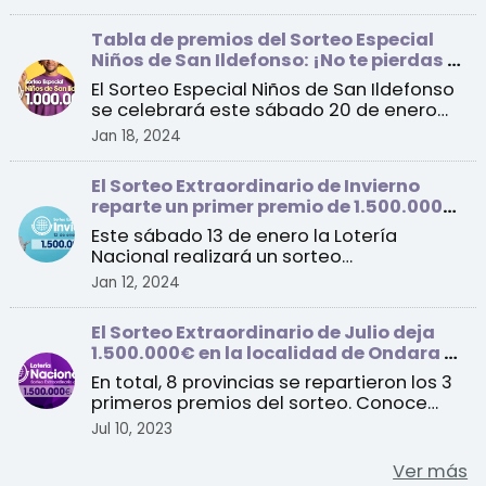
Tabla de premios del Sorteo Especial
Niños de San Ildefonso: ¡No te pierdas el
sorteo de este sábado!
El Sorteo Especial Niños de San Ildefonso
se celebrará este sábado 20 de enero
con un primer pre ...
Jan 18, 2024
El Sorteo Extraordinario de Invierno
reparte un primer premio de 1.500.000
euros por serie
Este sábado 13 de enero la Lotería
Nacional realizará un sorteo
extraordinario con un total de 1 ...
Jan 12, 2024
El Sorteo Extraordinario de Julio deja
1.500.000€ en la localidad de Ondara en
Alicante
En total, 8 provincias se repartieron los 3
primeros premios del sorteo. Conoce
todos los detall ...
Jul 10, 2023
Ver más