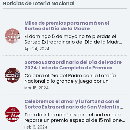
Noticias de Lotería Nacional
Miles de premios para mamá en el
Sorteo del Día de la Madre
El domingo 5 de mayo no te pierdas el
Sorteo Extraordinario del Día de la Madre
de la Lotería Na ...
Apr 24, 2024
Sorteo Extraordinario del Día del Padre
2024: Listado Completo de Premios
Celebra el Día del Padre con la Lotería
Nacional a lo grande y juega por un
premio especial de 1 ...
Mar 18, 2024
Celebremos el amor y la fortuna con el
Sorteo Extraordinario de San Valentín
2024
Toda la información sobre el sorteo que
reparte un premio especial de 15 millones
de euros a un ...
Feb 6, 2024