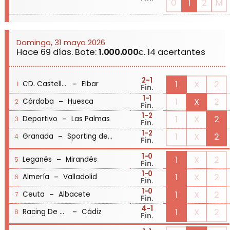
0
1
2
M
Domingo, 31 mayo 2026
Hace 69 días. Bote:
1.000.000
. 14 acertantes
€
2
-1
-
1
X
2
CD. Castellón
Eibar
1
Fin.
1
-1
-
1
X
2
Córdoba
Huesca
2
Fin.
1
-2
-
1
X
2
Deportivo
Las Palmas
3
Fin.
1
-2
-
1
X
2
Granada
Sporting de Gijón
4
Fin.
1
-0
-
1
X
2
Leganés
Mirandés
5
Fin.
1
-0
-
1
X
2
Almería
Valladolid
6
Fin.
1
-0
-
1
X
2
Ceuta
Albacete
7
Fin.
4
-1
-
1
X
2
Racing De Santander
Cádiz
8
Fin.