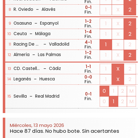
Fin.
0
-1
-
1
X
2
R. Oviedo
Alavés
8
Fin.
1
-2
-
1
X
2
Osasuna
Espanyol
9
Fin.
1
-4
-
1
X
2
Ceuta
Málaga
10
Fin.
4
-1
-
1
X
2
Racing De Santander
Valladolid
11
Fin.
1
-2
-
1
X
2
Almería
Las Palmas
12
Fin.
1
-1
-
1
X
2
CD. Castellón
Cádiz
13
Fin.
0
-0
-
1
X
2
Leganés
Huesca
14
Fin.
0
1
2
M
0
-1
-
Sevilla
Real Madrid
15
Fin.
0
1
2
M
Miércoles, 13 mayo 2026
Hace 87 días. No hubo bote. Sin acertantes