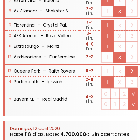
-
1
X
2
Aston Villa
Bolonia
7
Fin.
2
-2
-
1
X
2
Az Alkmaar
Shakhtar Soligorsk
8
Fin.
2
-1
-
1
X
2
Fiorentina
Crystal Palace
9
Fin.
3
-1
-
1
X
2
AEK Atenas
Rayo Vallecano
10
Fin.
4
-0
-
1
X
2
Estrasburgo
Mainz
11
Fin.
-
1
X
2
2
-2
Airdrieonians
Dunfermline
12
-
1
X
2
0
-2
Queens Park
Raith Rovers
13
2
-0
-
1
X
2
Portsmouth
Ipswich
14
Fin.
0
1
2
M
4
-3
-
Bayern M.
Real Madrid
15
Fin.
0
1
2
M
Domingo, 12 abril 2026
Hace 118 días. Bote:
4.700.000
. Sin acertantes
€