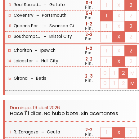
0
-1
-
1
X
2
Real Sociedad
Getafe
9
Fin.
5
-1
-
1
X
2
Coventry
Portsmouth
10
Fin.
1
-2
-
1
X
2
Queens Park Rangers
Swansea City
11
Fin.
2
-2
-
1
X
2
Southampton
Bristol City
12
Fin.
1
-2
-
1
X
2
Charlton
Ipswich
13
Fin.
2
-2
-
1
X
2
Leicester
Hull City
14
Fin.
0
1
2
M
2
-3
-
Girona
Betis
15
Fin.
0
1
2
M
Domingo, 19 abril 2026
Hace 111 días. No hubo bote. Sin acertantes
2
-2
-
1
X
2
R. Zaragoza
Ceuta
1
Fin.