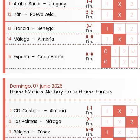
1
-1
-
1
X
2
Arabia Saudi
Uruguay
11
Fin.
2
-2
-
1
X
2
Irán
Nueva Zelanda
12
Fin.
3
-1
-
1
X
2
Francia
Senegal
13
Fin.
0
-0
-
1
X
2
Málaga
Almería
14
Fin.
0
1
2
M
0
-0
-
España
Cabo Verde
15
Fin.
0
1
2
M
Domingo, 07 junio 2026
Hace 62 días. No hay bote. 6 acertantes
1
-1
-
1
X
2
CD. Castellón
Almería
1
Fin.
0
-1
-
1
X
2
Las Palmas
Málaga
2
Fin.
5
-0
-
1
X
2
Bélgica
Túnez
3
Fin.