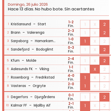
Domingo, 26 julio 2026
Hace 13 días. No hubo bote. Sin acertantes
1
-2
-
1
X
2
Kristiansund
Start
1
Fin.
2
-3
-
1
X
2
Brann
Valerenga
2
Fin.
1
-0
-
1
X
2
Sarpsborg
Hamarkameratene
3
Fin.
0
-3
-
1
X
2
Sandefjord
Bodoglimt
4
Fin.
2
-4
-
1
X
2
Kfum
Molde
5
Fin.
1
-1
-
1
X
2
Aalesunds FK
Viking
6
Fin.
4
-0
-
1
X
2
Rosenborg
Fredrikstad
7
Fin.
2
-0
-
1
X
2
Vasteras
Orgryte
8
Fin.
0
-1
-
1
X
2
Degerfors
Djurgårdens
9
Fin.
2
-1
-
1
X
2
Kalmar FF
Mjallby Aif
10
Fin.