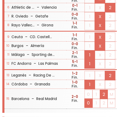
Fin.
0
-1
-
1
X
2
Athletic de Bilbao
Valencia
6
Fin.
0
-0
-
1
X
2
R. Oviedo
Getafe
7
Fin.
1
-1
-
1
X
2
Rayo Vallecano
Girona
8
Fin.
1
-1
-
1
X
2
Ceuta
CD. Castellón
9
Fin.
0
-0
-
1
X
2
Burgos
Almería
10
Fin.
2
-1
-
1
X
2
Málaga
Sporting de Gijón
11
Fin.
5
-1
-
1
X
2
FC Andorra
Las Palmas
12
Fin.
1
-2
-
1
X
2
Leganés
Racing De Santander
13
Fin.
1
-0
-
1
X
2
Córdoba
Granada
14
Fin.
0
1
2
M
2
-0
-
Barcelona
Real Madrid
15
Fin.
0
1
2
M