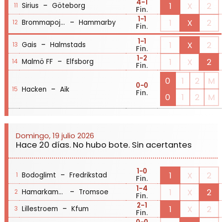
4
-1
-
1
X
2
Sirius
Göteborg
11
Fin.
1
-1
-
1
X
2
Brommapojkarna
Hammarby
12
Fin.
1
-1
-
1
X
2
Gais
Halmstads
13
Fin.
1
-2
-
1
X
2
Malmö FF
Elfsborg
14
Fin.
0
1
2
M
0
-0
-
Hacken
Aik
15
Fin.
0
1
2
M
Domingo, 19 julio 2026
Hace 20 días. No hubo bote. Sin acertantes
1
-0
-
1
X
2
Bodoglimt
Fredrikstad
1
Fin.
1
-4
-
1
X
2
Hamarkameratene
Tromsoe
2
Fin.
2
-1
-
1
X
2
Lillestroem
Kfum
3
Fin.