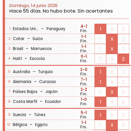
Domingo, 14 junio 2026
Hace 55 días. No hubo bote. Sin acertantes
4
-1
-
1
X
2
Estados Unidos
Paraguay
1
Fin.
1
-1
-
1
X
2
Catar
Suiza
2
Fin.
1
-1
-
1
X
2
Brasil
Marruecos
3
Fin.
0
-1
-
1
X
2
Haití
Escocia
4
Fin.
2
-0
-
1
X
2
Australia
Turquia
5
Fin.
7
-1
-
1
X
2
Alemania
Curazao
6
Fin.
2
-2
-
1
X
2
Países Bajos
Japón
7
Fin.
1
-0
-
1
X
2
Costa Marfil
Ecuador
8
Fin.
5
-1
-
1
X
2
Suecia
Túnez
9
Fin.
1
-1
-
1
X
2
Bélgica
Egipto
10
Fin.