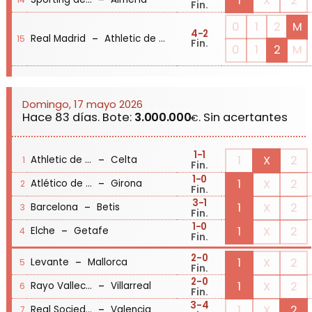
-
1
X
2
Fin.
0
1
2
M
4
-2
-
Real Madrid
Athletic de Bilbao
15
Fin.
0
1
2
M
Domingo, 17 mayo 2026
Hace 83 días. Bote:
3.000.000
. Sin acertantes
€
1
-1
-
1
X
2
Athletic de Bilbao
Celta
1
Fin.
1
-0
-
1
X
2
Atlético de Madrid
Girona
2
Fin.
3
-1
-
1
X
2
Barcelona
Betis
3
Fin.
1
-0
-
1
X
2
Elche
Getafe
4
Fin.
2
-0
-
1
X
2
Levante
Mallorca
5
Fin.
2
-0
-
1
X
2
Rayo Vallecano
Villarreal
6
Fin.
3
-4
-
1
X
2
Real Sociedad
Valencia
7