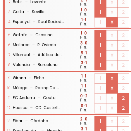
2
-1
-
1
X
2
Betis
Levante
2
Fin.
1
-0
-
1
X
2
Celta
Sevilla
3
Fin.
1
-1
-
1
X
2
Espanyol
Real Sociedad
4
Fin.
1
-0
-
1
X
2
Getafe
Osasuna
5
Fin.
3
-0
-
1
X
2
Mallorca
R. Oviedo
6
Fin.
5
-1
-
1
X
2
Villarreal
Atlético de Madrid
7
Fin.
3
-1
-
1
X
2
Valencia
Barcelona
8
Fin.
1
-1
-
1
X
2
Girona
Elche
9
Fin.
1
-1
-
1
X
2
Málaga
Racing De Santander
10
Fin.
0
-2
-
1
X
2
FC Andorra
Ceuta
11
Fin.
0
-1
-
1
X
2
Huesca
CD. Castellón
12
Fin.
2
-0
-
1
X
2
Eibar
Córdoba
13
Fin.
3
-1
Sporting de Gijón
Almería
14