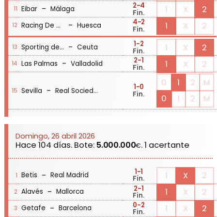
2
-4
-
1
X
2
Eibar
Málaga
11
Fin.
4
-2
-
1
X
2
Racing De Santander
Huesca
12
Fin.
1
-2
-
1
X
2
Sporting de Gijón
Ceuta
13
Fin.
2
-1
-
1
X
2
Las Palmas
Valladolid
14
Fin.
0
1
2
M
1
-0
-
Sevilla
Real Sociedad
15
Fin.
0
1
2
M
Domingo, 26 abril 2026
Hace 104 días. Bote:
5.000.000
. 1 acertante
€
1
-1
-
1
X
2
Betis
Real Madrid
1
Fin.
2
-1
-
1
X
2
Alavés
Mallorca
2
Fin.
0
-2
-
1
X
2
Getafe
Barcelona
3
Fin.