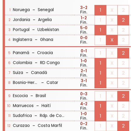
3
-2
-
1
X
2
Noruega
Senegal
1
Fin.
1
-2
-
1
X
2
Jordania
Argelia
2
Fin.
5
-0
-
1
X
2
Portugal
Uzbekistan
3
Fin.
0
-0
-
1
X
2
Inglaterra
Ghana
4
Fin.
0
-1
-
1
X
2
Panamá
Croacia
5
Fin.
1
-0
-
1
X
2
Colombia
RD Congo
6
Fin.
2
-1
-
1
X
2
Suiza
Canadá
7
Fin.
3
-1
-
1
X
2
Bosnia-Herzegovina
Catar
8
Fin.
0
-3
-
1
X
2
Escocia
Brasil
9
Fin.
4
-2
-
1
X
2
Marruecos
Haití
10
Fin.
1
-0
-
1
X
2
Sudafrica
Rdp. de Corea
11
Fin.
0
-2
-
1
X
2
Curazao
Costa Marfil
12
Fin.