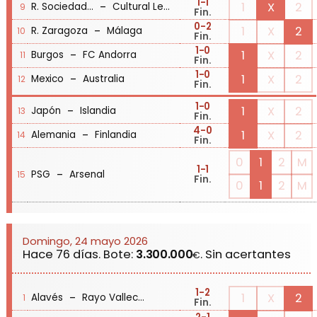
1
-1
-
1
X
2
R. Sociedad B
Cultural Leonesa
9
Fin.
0
-2
-
1
X
2
R. Zaragoza
Málaga
10
Fin.
1
-0
-
1
X
2
Burgos
FC Andorra
11
Fin.
1
-0
-
1
X
2
Mexico
Australia
12
Fin.
1
-0
-
1
X
2
Japón
Islandia
13
Fin.
4
-0
-
1
X
2
Alemania
Finlandia
14
Fin.
0
1
2
M
1
-1
-
PSG
Arsenal
15
Fin.
0
1
2
M
Domingo, 24 mayo 2026
Hace 76 días. Bote:
3.300.000
. Sin acertantes
€
1
-2
-
1
X
2
Alavés
Rayo Vallecano
1
Fin.