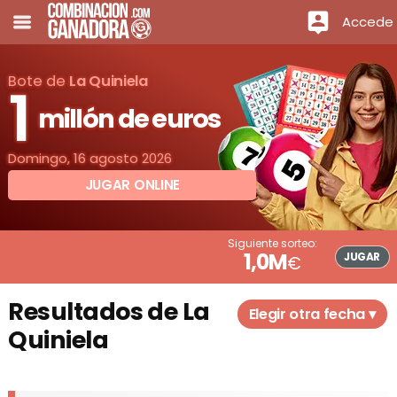
Accede
Bote de
La Quiniela
1
millón de euros
Domingo, 16 agosto 2026
JUGAR ONLINE
Siguiente sorteo:
1,0M
JUGAR
€
Resultados de La
Elegir otra fecha ▾
Quiniela