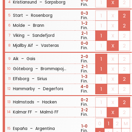
0
-0
-
1
X
2
Kristiansund
Sarpsborg
4
Fin.
0
-3
-
1
X
2
Start
Rosenborg
5
Fin.
1
-2
-
1
X
2
Molde
Brann
6
Fin.
2
-1
-
1
X
2
Viking
Sandefjord
7
Fin.
0
-0
-
1
X
2
Mjallby Aif
Vasteras
8
Fin.
2
-0
-
1
X
2
Aik
Gais
9
Fin.
2
-1
-
1
X
2
Göteborg
Brommapojkarna
10
Fin.
1
-3
-
1
X
2
Elfsborg
Sirius
11
Fin.
4
-0
-
1
X
2
Hammarby
Degerfors
12
Fin.
0
-2
-
1
X
2
Halmstads
Hacken
13
Fin.
2
-2
-
1
X
2
Kalmar FF
Malmö FF
14
Fin.
0
1
2
M
1
-0
-
España
Argentina
15
Fin.