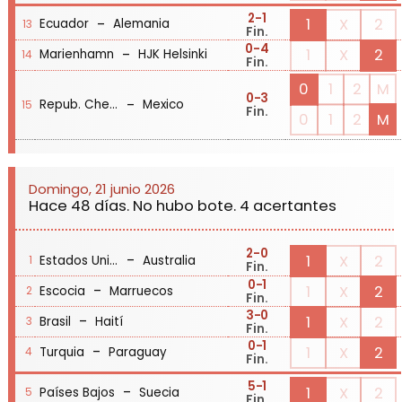
2
-1
-
1
X
2
Ecuador
Alemania
13
Fin.
0
-4
-
1
X
2
Marienhamn
HJK Helsinki
14
Fin.
0
1
2
M
0
-3
-
Repub. Checa
Mexico
15
Fin.
0
1
2
M
Domingo, 21 junio 2026
Hace 48 días. No hubo bote. 4 acertantes
2
-0
-
1
X
2
Estados Unidos
Australia
1
Fin.
0
-1
-
1
X
2
Escocia
Marruecos
2
Fin.
3
-0
-
1
X
2
Brasil
Haití
3
Fin.
0
-1
-
1
X
2
Turquia
Paraguay
4
Fin.
5
-1
-
1
X
2
Países Bajos
Suecia
5
Fin.