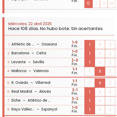
Fin.
0
1
2
M
Miércoles, 22 abril 2026
Hace 108 días. No hubo bote. Sin acertantes
1
-0
-
1
X
2
Athletic de Bilbao
Osasuna
1
Fin.
1
-0
-
1
X
2
Barcelona
Celta
2
Fin.
2
-0
-
1
X
2
Levante
Sevilla
3
Fin.
1
-1
-
1
X
2
Mallorca
Valencia
4
Fin.
1
-1
-
1
X
2
R. Oviedo
Villarreal
5
Fin.
2
-1
-
1
X
2
Real Madrid
Alavés
6
Fin.
3
-2
-
1
X
2
Elche
Atlético de Madrid
7
Fin.
1
-0
-
1
X
2
Rayo Vallecano
Espanyol
8
Fin.