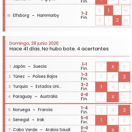
Fin.
0
1
2
M
1
-2
-
Elfsborg
Hammarby
15
Fin.
0
1
2
M
Domingo, 28 junio 2026
Hace 41 días. No hubo bote. 4 acertantes
1
-1
-
1
X
2
Japón
Suecia
1
Fin.
1
-3
-
1
X
2
Túnez
Países Bajos
2
Fin.
3
-2
-
1
X
2
Turquia
Estados Unidos
3
Fin.
0
-0
-
1
X
2
Paraguay
Australia
4
Fin.
1
-4
-
1
X
2
Noruega
Francia
5
Fin.
5
-0
-
1
X
2
Senegal
Irak
6
Fin.
0
-0
-
1
X
2
Cabo Verde
Arabia Saudi
7