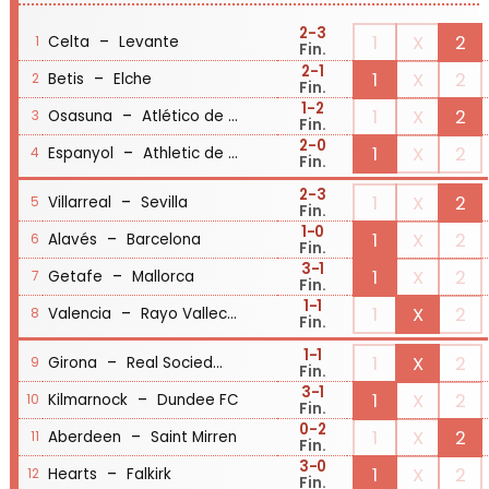
2
-3
-
1
X
2
Celta
Levante
1
Fin.
2
-1
-
1
X
2
Betis
Elche
2
Fin.
1
-2
-
1
X
2
Osasuna
Atlético de Madrid
3
Fin.
2
-0
-
1
X
2
Espanyol
Athletic de Bilbao
4
Fin.
2
-3
-
1
X
2
Villarreal
Sevilla
5
Fin.
1
-0
-
1
X
2
Alavés
Barcelona
6
Fin.
3
-1
-
1
X
2
Getafe
Mallorca
7
Fin.
1
-1
-
1
X
2
Valencia
Rayo Vallecano
8
Fin.
1
-1
-
1
X
2
Girona
Real Sociedad
9
Fin.
3
-1
-
1
X
2
Kilmarnock
Dundee FC
10
Fin.
0
-2
-
1
X
2
Aberdeen
Saint Mirren
11
Fin.
3
-0
-
1
X
2
Hearts
Falkirk
12
Fin.