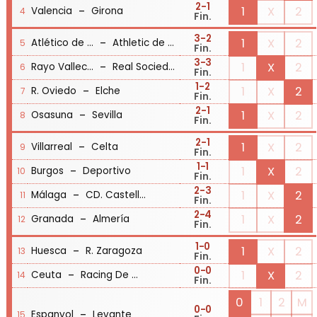
2
-1
-
1
X
2
Valencia
Girona
4
Fin.
3
-2
-
1
X
2
Atlético de Madrid
Athletic de Bilbao
5
Fin.
3
-3
-
1
X
2
Rayo Vallecano
Real Sociedad
6
Fin.
1
-2
-
1
X
2
R. Oviedo
Elche
7
Fin.
2
-1
-
1
X
2
Osasuna
Sevilla
8
Fin.
2
-1
-
1
X
2
Villarreal
Celta
9
Fin.
1
-1
-
1
X
2
Burgos
Deportivo
10
Fin.
2
-3
-
1
X
2
Málaga
CD. Castellón
11
Fin.
2
-4
-
1
X
2
Granada
Almería
12
Fin.
1
-0
-
1
X
2
Huesca
R. Zaragoza
13
Fin.
0
-0
-
1
X
2
Ceuta
Racing De Santander
14
Fin.
0
1
2
M
0
-0
-
Espanyol
Levante
15