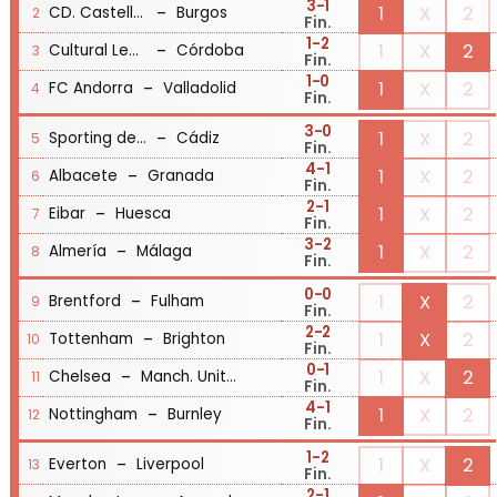
3
-1
-
1
X
2
CD. Castellón
Burgos
2
Fin.
1
-2
-
1
X
2
Cultural Leonesa
Córdoba
3
Fin.
1
-0
-
1
X
2
FC Andorra
Valladolid
4
Fin.
3
-0
-
1
X
2
Sporting de Gijón
Cádiz
5
Fin.
4
-1
-
1
X
2
Albacete
Granada
6
Fin.
2
-1
-
1
X
2
Eibar
Huesca
7
Fin.
3
-2
-
1
X
2
Almería
Málaga
8
Fin.
0
-0
-
1
X
2
Brentford
Fulham
9
Fin.
2
-2
-
1
X
2
Tottenham
Brighton
10
Fin.
0
-1
-
1
X
2
Chelsea
Manch. United
11
Fin.
4
-1
-
1
X
2
Nottingham
Burnley
12
Fin.
1
-2
-
1
X
2
Everton
Liverpool
13
Fin.
2
-1