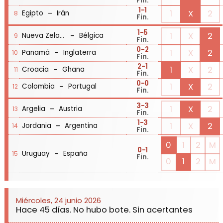
Fin.
1
-1
-
1
X
2
Egipto
Irán
8
Fin.
1
-5
-
1
X
2
Nueva Zelanda
Bélgica
9
Fin.
0
-2
-
1
X
2
Panamá
Inglaterra
10
Fin.
2
-1
-
1
X
2
Croacia
Ghana
11
Fin.
0
-0
-
1
X
2
Colombia
Portugal
12
Fin.
3
-3
-
1
X
2
Argelia
Austria
13
Fin.
1
-3
-
1
X
2
Jordania
Argentina
14
Fin.
0
1
2
M
0
-1
-
Uruguay
España
15
Fin.
0
1
2
M
Miércoles, 24 junio 2026
Hace 45 días. No hubo bote. Sin acertantes