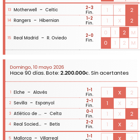
2
-3
-
1
X
2
Motherwell
Celtic
13
Fin.
1
-2
-
1
X
2
Rangers
Hibernian
14
Fin.
0
1
2
M
2
-0
-
Real Madrid
R. Oviedo
15
Fin.
0
1
2
M
Domingo, 10 mayo 2026
Hace 90 días. Bote:
2.200.000
. Sin acertantes
€
1
-1
-
1
X
2
Elche
Alavés
1
Fin.
2
-1
-
1
X
2
Sevilla
Espanyol
2
Fin.
0
-1
-
1
X
2
Atlético de Madrid
Celta
3
Fin.
2
-2
-
1
X
2
Real Sociedad
Betis
4
Fin.
1
-1
-
1
X
2
Mallorca
Villarreal
5