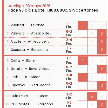
Domingo, 03 mayo 2026
Hace 97 días. Bote:
1.900.000
. Sin acertantes
€
5
-1
-
1
X
2
Villarreal
Levante
1
Fin.
0
-2
-
1
X
2
Valencia
Atlético de Madrid
2
Fin.
2
-4
-
1
X
2
Alavés
Athletic de Bilbao
3
Fin.
1
-2
-
1
X
2
Osasuna
Barcelona
4
Fin.
3
-1
-
1
X
2
Celta
Elche
5
Fin.
0
-2
-
1
X
2
Getafe
Rayo Vallecano
6
Fin.
3
-0
-
1
X
2
Betis
R. Oviedo
7
Fin.
0
-2
-
1
X
2
Espanyol
Real Madrid
8
Fin.
2
-2
-
1
X
2
Cultural Leonesa
Cádiz
9
Fin.
1
-2
-
1
X
2
CD. Castellón
Córdoba
10
Fin.