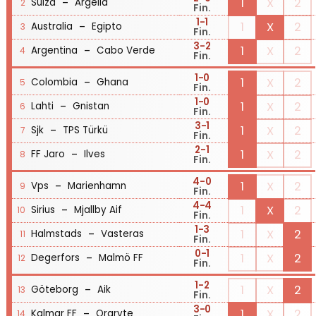
-
1
X
2
Suiza
Argelia
2
Fin.
1
-1
-
1
X
2
Australia
Egipto
3
Fin.
3
-2
-
1
X
2
Argentina
Cabo Verde
4
Fin.
1
-0
-
1
X
2
Colombia
Ghana
5
Fin.
1
-0
-
1
X
2
Lahti
Gnistan
6
Fin.
3
-1
-
1
X
2
Sjk
TPS Türkü
7
Fin.
2
-1
-
1
X
2
FF Jaro
Ilves
8
Fin.
4
-0
-
1
X
2
Vps
Marienhamn
9
Fin.
4
-4
-
1
X
2
Sirius
Mjallby Aif
10
Fin.
1
-3
-
1
X
2
Halmstads
Vasteras
11
Fin.
0
-1
-
1
X
2
Degerfors
Malmö FF
12
Fin.
1
-2
-
1
X
2
Göteborg
Aik
13
Fin.
3
-0
-
1
X
2
Kalmar FF
Orgryte
14