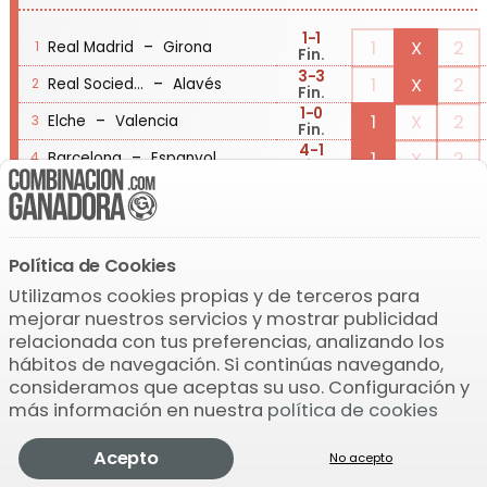
1
-1
-
1
X
2
Real Madrid
Girona
1
Fin.
3
-3
-
1
X
2
Real Sociedad
Alavés
2
Fin.
1
-0
-
1
X
2
Elche
Valencia
3
Fin.
4
-1
-
1
X
2
Barcelona
Espanyol
4
Fin.
2
-1
-
1
X
2
Sevilla
Atlético de Madrid
5
Fin.
1
-1
-
1
X
2
Osasuna
Betis
6
Fin.
Política de Cookies
3
-0
-
1
X
2
Mallorca
Rayo Vallecano
7
Fin.
Utilizamos cookies propias y de terceros para
0
-3
-
1
X
2
mejorar nuestros servicios y mostrar publicidad
Celta
R. Oviedo
8
Fin.
relacionada con tus preferencias, analizando los
1
-2
hábitos de navegación. Si continúas navegando,
-
1
X
2
Athletic de Bilbao
Villarreal
9
Fin.
consideramos que aceptas su uso. Configuración y
2
-0
-
1
X
2
Málaga
Las Palmas
10
más información en nuestra
política de cookies
Fin.
1
-0
-
1
X
2
Córdoba
R. Zaragoza
11
Fin.
Acepto
No acepto
La Quiniela
Comprobar
Pronosticador
Jugar
Más
1
-1
-
1
X
2
Huesca
Deportivo
12
Fin.