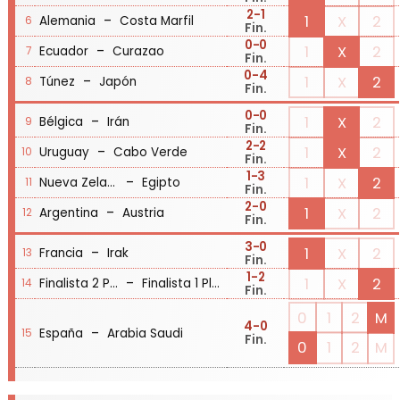
2
-1
-
1
X
2
Alemania
Costa Marfil
6
Fin.
0
-0
-
1
X
2
Ecuador
Curazao
7
Fin.
0
-4
-
1
X
2
Túnez
Japón
8
Fin.
0
-0
-
1
X
2
Bélgica
Irán
9
Fin.
2
-2
-
1
X
2
Uruguay
Cabo Verde
10
Fin.
1
-3
-
1
X
2
Nueva Zelanda
Egipto
11
Fin.
2
-0
-
1
X
2
Argentina
Austria
12
Fin.
3
-0
-
1
X
2
Francia
Irak
13
Fin.
1
-2
-
1
X
2
Finalista 2 Playoff
Finalista 1 Playoff
14
Fin.
0
1
2
M
4
-0
-
España
Arabia Saudi
15
Fin.
0
1
2
M