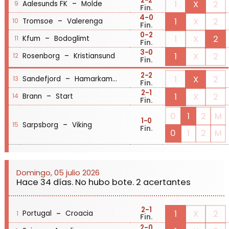
2
-2
-
1
X
2
Aalesunds FK
Molde
9
Fin.
4
-0
-
1
X
2
Tromsoe
Valerenga
10
Fin.
0
-2
-
1
X
2
Kfum
Bodoglimt
11
Fin.
3
-0
-
1
X
2
Rosenborg
Kristiansund
12
Fin.
2
-2
-
1
X
2
Sandefjord
Hamarkameratene
13
Fin.
2
-1
-
1
X
2
Brann
Start
14
Fin.
0
1
2
M
1
-0
-
Sarpsborg
Viking
15
Fin.
0
1
2
M
Domingo, 05 julio 2026
Hace 34 días. No hubo bote. 2 acertantes
2
-1
-
1
X
2
Portugal
Croacia
1
Fin.
2
-0