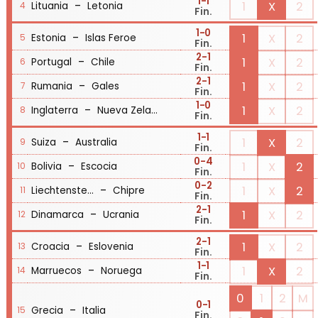
1
-1
-
1
X
2
Lituania
Letonia
4
Fin.
1
-0
-
1
X
2
Estonia
Islas Feroe
5
Fin.
2
-1
-
1
X
2
Portugal
Chile
6
Fin.
2
-1
-
1
X
2
Rumania
Gales
7
Fin.
1
-0
-
1
X
2
Inglaterra
Nueva Zelanda
8
Fin.
1
-1
-
1
X
2
Suiza
Australia
9
Fin.
0
-4
-
1
X
2
Bolivia
Escocia
10
Fin.
0
-2
-
1
X
2
Liechtenstein
Chipre
11
Fin.
2
-1
-
1
X
2
Dinamarca
Ucrania
12
Fin.
2
-1
-
1
X
2
Croacia
Eslovenia
13
Fin.
1
-1
-
1
X
2
Marruecos
Noruega
14
Fin.
0
1
2
M
0
-1
-
Grecia
Italia
15
Fin.