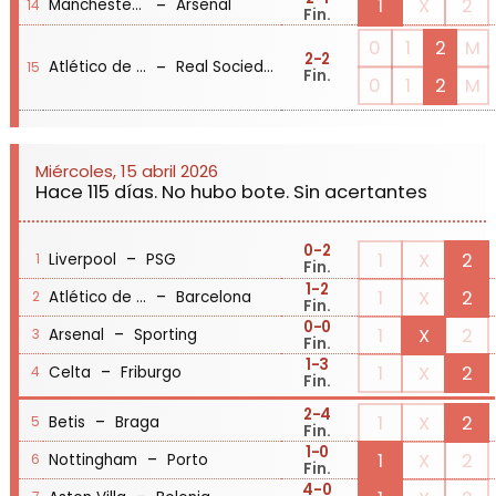
-
1
X
2
Manchester City
Arsenal
14
Fin.
0
1
2
M
2
-2
-
Atlético de Madrid
Real Sociedad
15
Fin.
0
1
2
M
Miércoles, 15 abril 2026
Hace 115 días. No hubo bote. Sin acertantes
0
-2
-
1
X
2
Liverpool
PSG
1
Fin.
1
-2
-
1
X
2
Atlético de Madrid
Barcelona
2
Fin.
0
-0
-
1
X
2
Arsenal
Sporting
3
Fin.
1
-3
-
1
X
2
Celta
Friburgo
4
Fin.
2
-4
-
1
X
2
Betis
Braga
5
Fin.
1
-0
-
1
X
2
Nottingham
Porto
6
Fin.
4
-0