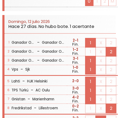
0
1
2
M
Domingo, 12 julio 2026
Hace 27 días. No hubo bote. 1 acertante
2
-1
-
1
X
2
Ganador Octavos 5
Ganador Octavos 6
1
Fin.
1
-2
-
1
X
2
Ganador Octavos 3
Ganador Octavos 4
2
Fin.
3
-1
-
1
X
2
Ganador Octavos 7
Ganador Octavos 8
3
Fin.
1
-0
-
1
X
2
Vps
Sjk
4
Fin.
-
1
X
2
2
-0
Lahti
HJK Helsinki
5
3
-0
-
1
X
2
TPS Türkü
AC Oulu
6
Fin.
4
-2
-
1
X
2
Gnistan
Marienhamn
7
Fin.
0
-2
-
1
X
2
Fredrikstad
Lillestroem
8
Fin.