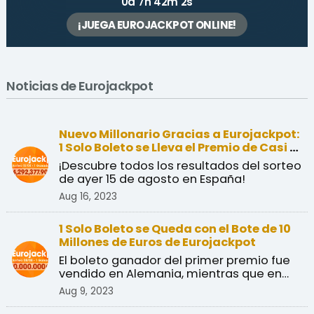
0d 7h 42m 2s
¡JUEGA EUROJACKPOT ONLINE!
Noticias de Eurojackpot
Nuevo Millonario Gracias a Eurojackpot:
1 Solo Boleto se Lleva el Premio de Casi 15
Millones de Euros
¡Descubre todos los resultados del sorteo
de ayer 15 de agosto en España!
Aug 16, 2023
1 Solo Boleto se Queda con el Bote de 10
Millones de Euros de Eurojackpot
El boleto ganador del primer premio fue
vendido en Alemania, mientras que en
España solo hubo 1 ...
Aug 9, 2023