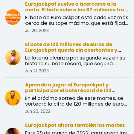
Eurojackpot vuelve a acercarse a la
meta: El bote sube a los 87 millones tras
el sorteo del martes 25 de julio
El bote de Eurojackpot está cada vez más
cerca de su tope máximo, que está fijado
en 120 millone ...
Jul 26, 2023
El bote de 120 millones de euros de
Eurojackpot queda sin acertantes y
volverá a sortearse el próximo viernes
La lotería alcanza por segunda vez en su
historia su bote récord, que seguirá
esperando a su pró ...
Jun 21, 2023
Aprende a jugar al Eurojackpot y
participa por el bote récord de 120
millones de euros
En el próximo sorteo de este martes, se
sorteará la cifra de 120 millones de euros,
alcanzando s ...
Jun 20, 2023
Eurojackpot ahora también los martes
Este 29 de marzo de 2022, comienzan los