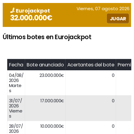
Viernes, 07 agosto 2026
Eurojackpot
32.000.000€
JUGAR
Últimos botes en Eurojackpot
Fecha
Bote anunciado
Acertantes del bote
Premio
04/08/
23.000.000
0
€
2026
Marte
s
31/07/
17.000.000
0
€
2026
Vierne
s
28/07/
10.000.000
0
€
2026