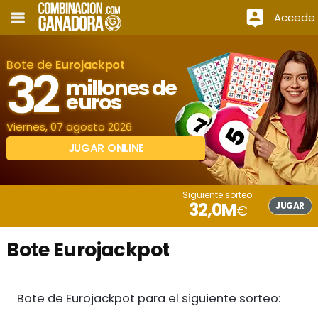
Accede
Bote de
Eurojackpot
32
millones de
euros
Viernes, 07 agosto 2026
JUGAR ONLINE
Siguiente sorteo:
32,0M
JUGAR
€
Bote Eurojackpot
Bote de Eurojackpot para el siguiente sorteo: