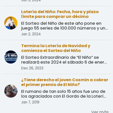
Jan 3, 2024
Lotería del Niño: Fecha, hora y plazo
límite para comprar un décimo
El Sorteo del Niño de este año pone en
juego 55 series de 100.000 números y un
primer premio de ...
Jan 2, 2024
Termina la Lotería de Navidad y
comienza el Sorteo del Niño
El Sorteo Extraordinario de “El Niño” se
realizará este 2024 el sábado 6 de enero
con un primer ...
Dec 26, 2023
¿Tiene derecho el joven Cosmin a cobrar
el primer premio de El Niño?
El rumano de tan solo 15 años fue uno de
los agraciados con El Gordo de la Lotería
de El Niño, u ...
Jan 7, 2019
Ver más