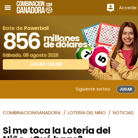
Accede
Bote de
Powerball
856
millones
de dólares
Sábado, 08 agosto 2026
JUGAR ONLINE
Siguiente sorteo
JUGAR
COMBINACIONGANADORA
LOTERÍA DEL NIÑO
NOTICIAS
Si me toca la Lotería del