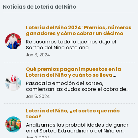
Noticias de Lotería del Niño
Lotería del Niño 2024: Premios, números
ganadores y cómo cobrar un décimo
Repasamos todo lo que nos dejó el
Sorteo del Niño este año
Jan 8, 2024
Qué premios pagan impuestos en la
Lotería del Niño y cuánto se lleva
Hacienda
Pasada la emoción del sorteo,
comienzan las dudas sobre el cobro de
premios y el pago de impuest ...
Jan 5, 2024
Lotería del Niño, ¿el sorteo que más
toca?
Analizamos las probabilidades de ganar
en el Sorteo Extraordinario del Niño en
comparación a las ...