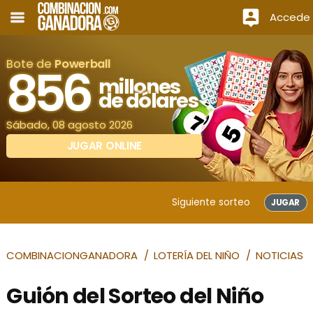
Accede
Bote de
Powerball
856
millones
de dólares
Sábado, 08 agosto 2026
JUGAR ONLINE
Siguiente sorteo
JUGAR
COMBINACIONGANADORA
LOTERÍA DEL NIÑO
NOTICIAS
Guión del Sorteo del Niño