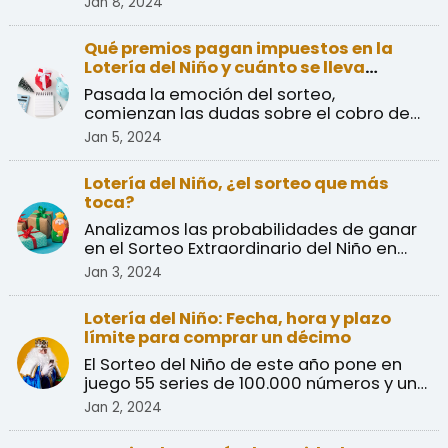
Jan 8, 2024
Qué premios pagan impuestos en la
Lotería del Niño y cuánto se lleva
Hacienda
Pasada la emoción del sorteo,
comienzan las dudas sobre el cobro de
premios y el pago de impuest ...
Jan 5, 2024
Lotería del Niño, ¿el sorteo que más
toca?
Analizamos las probabilidades de ganar
en el Sorteo Extraordinario del Niño en
comparación a las ...
Jan 3, 2024
Lotería del Niño: Fecha, hora y plazo
límite para comprar un décimo
El Sorteo del Niño de este año pone en
juego 55 series de 100.000 números y un
primer premio de ...
Jan 2, 2024