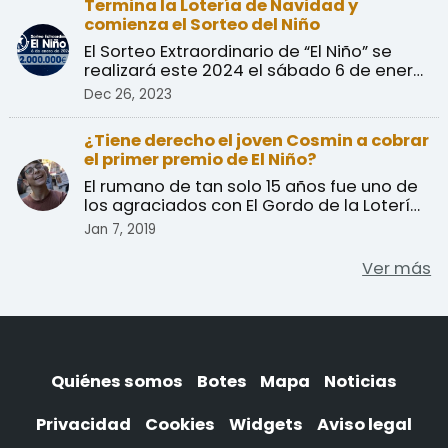
Termina la Lotería de Navidad y
comienza el Sorteo del Niño
El Sorteo Extraordinario de “El Niño” se
realizará este 2024 el sábado 6 de enero
con un primer ...
Dec 26, 2023
¿Tiene derecho el joven Cosmin a cobrar
el primer premio de El Niño?
El rumano de tan solo 15 años fue uno de
los agraciados con El Gordo de la Lotería
de El Niño, u ...
Jan 7, 2019
Ver más
Quiénes somos
Botes
Mapa
Noticias
Privacidad
Cookies
Widgets
Aviso legal