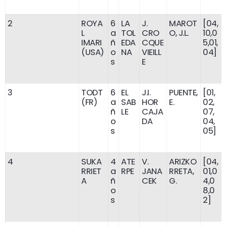
2
ROYA
6
LA
J.
MAROT
[04,
L
a
TOL
CRO
O, J.L.
10,0
IMARI
ñ
EDA
CQUE
5,01,
(USA)
o
NA
VIEILL
04]
s
E
3
TODT
6
EL
J.I.
PUENTE,
[01,
(FR)
a
SAB
HOR
E.
02,
ñ
LE
CAJA
07,
o
DA
04,
s
05]
4
SUKA
4
ATE
V.
ARIZKO
[04,
RRIET
a
RPE
JANA
RRETA,
01,0
A
ñ
CEK
G.
4,0
o
8,0
s
2]