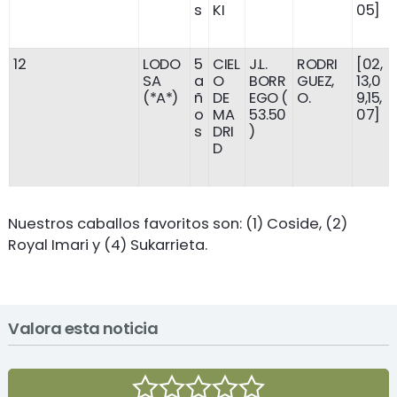
s
KI
05]
12
LODO
5
CIEL
J.L.
RODRI
[02,
SA
a
O
BORR
GUEZ,
13,0
(*A*)
ñ
DE
EGO (
O.
9,15,
o
MA
53.50
07]
s
DRI
)
D
Nuestros caballos favoritos son: (1) Coside, (2)
Royal Imari y (4) Sukarrieta.
Valora esta noticia