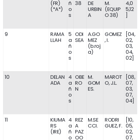
(FR)
ñ
38
DE
M.
4,0
(*A*)
o
URBIN
(EQUIP
5,12
s
A
O 38)
]
9
RAMA
5
ODI
A.GO
GOMEZ
[04,
LLAH
a
SEA
MEZ
, I.
02,
ñ
(b.roj
03,
o
a)
04,
s
02]
10
DELAN
4
OBE
M.
MAROT
[08,
ADA
a
RO
GOM
O, J.L.
07,
ñ
N
ES.
03,
o
07,
s
04]
11
KIUMA
4
REZ
M.SE
RODRI
[10,
RS
a
A
CCI.
GUEZ, F.
05,
(IRE)
ñ
PAZ
02,
o
OO
07,