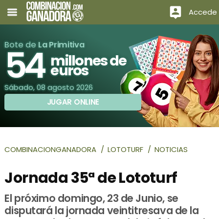
Accede
Bote de
La Primitiva
54
millones de
euros
Sábado, 08 agosto 2026
JUGAR ONLINE
COMBINACIONGANADORA
LOTOTURF
NOTICIAS
Jornada 35ª de Lototurf
El próximo domingo, 23 de Junio, se
disputará la jornada veintitresava de la