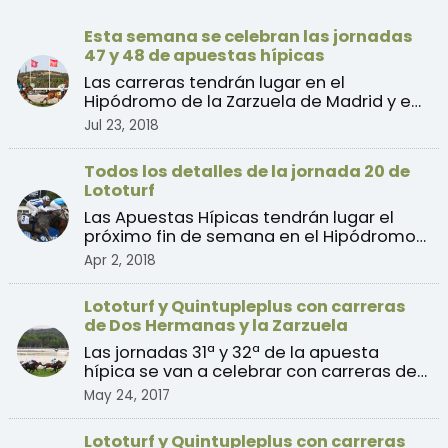
Esta semana se celebran las jornadas
47 y 48 de apuestas hípicas
Las carreras tendrán lugar en el
Hipódromo de la Zarzuela de Madrid y en
el Hipódromo de San Seb ...
Jul 23, 2018
Todos los detalles de la jornada 20 de
Lototurf
Las Apuestas Hípicas tendrán lugar el
próximo fin de semana en el Hipódromo
de La Zarzuela, en M ...
Apr 2, 2018
Lototurf y Quintupleplus con carreras
de Dos Hermanas y la Zarzuela
Las jornadas 31ª y 32ª de la apuesta
hípica se van a celebrar con carreras de
galope del Hipódro ...
May 24, 2017
Lototurf y Quintupleplus con carreras