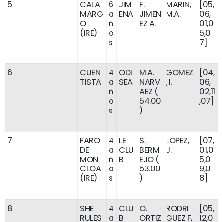
5
CALA
6
JIM
F.
MARIN,
[05,
MARG
a
ENA
JIMEN
M.A.
06,
O
ñ
EZ A.
01,0
(IRE)
o
5,0
s
7]
6
CUEN
4
ODI
M.A.
GOMEZ
[04,
TISTA
a
SEA
NARV
, I.
06,
ñ
AEZ (
02,11
o
54.00
,07]
s
)
7
FARO
4
LE
S.
LOPEZ,
[07,
DE
a
CLU
BERM
J.
01,0
MON
ñ
B
EJO (
5,0
CLOA
o
53.00
9,0
(IRE)
s
)
8]
8
SHE
4
CLU
O.
RODRI
[05,
RULES
a
B
ORTIZ
GUEZ F,
12,0