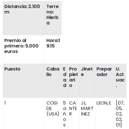
Distancia: 2.100
Terre
m
no:
Hierb
a
Premio al
Hora:1
primero: 5.000
9:15
euros
Puesto
Caba
E
Pro
Jinet
Prepar
U.
llo
d
piet
e
ador
Act
a
ari
uac
d
o
.
1
COSI
5
CA
J.L.
LEON, E
[07,
DE
a
NTE
MART
05,
(USA)
ñ
R
INEZ
02,
o
02,
s
01]