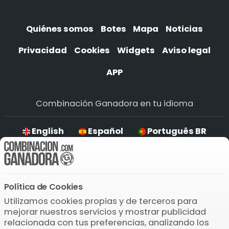
Quiénes somos
Botes
Mapa
Noticias
Privacidad
Cookies
Widgets
Aviso legal
APP
Combinación Ganadora en tu idioma
English
Español
Português BR
Deutsch
Política de Cookies
Descarga la APP
Utilizamos cookies propias y de terceros para
mejorar nuestros servicios y mostrar publicidad
relacionada con tus preferencias, analizando los