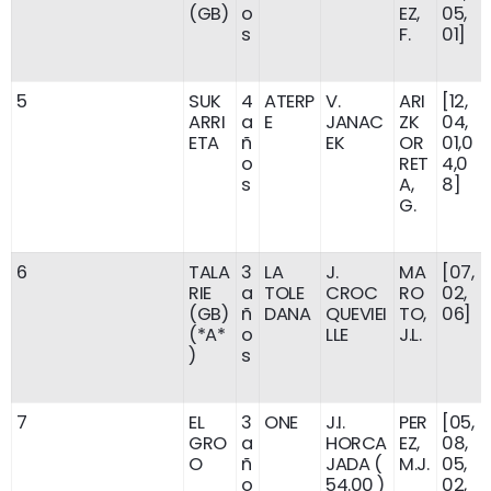
(GB)
o
EZ,
05,
s
F.
01]
5
SUK
4
ATERP
V.
ARI
[12,
ARRI
a
E
JANAC
ZK
04,
ETA
ñ
EK
OR
01,0
o
RET
4,0
s
A,
8]
G.
6
TALA
3
LA
J.
MA
[07,
RIE
a
TOLE
CROC
RO
02,
(GB)
ñ
DANA
QUEVIEI
TO,
06]
(*A*
o
LLE
J.L.
)
s
7
EL
3
ONE
J.I.
PER
[05,
GRO
a
HORCA
EZ,
08,
O
ñ
JADA (
M.J.
05,
o
54.00 )
02,