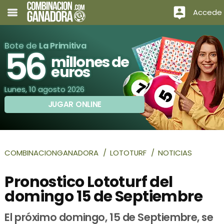
Accede
Bote de
La Primitiva
56
millones de
euros
Lunes, 10 agosto 2026
JUGAR ONLINE
COMBINACIONGANADORA
LOTOTURF
NOTICIAS
Pronostico Lototurf del
domingo 15 de Septiembre
El próximo domingo, 15 de Septiembre, se