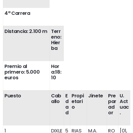
4ª Carrera
Distancia: 2.100 m
Terr
eno:
Hier
ba
Premio al
Hor
primero: 5.000
a:18:
euros
10
Puesto
Cab
E
Propi
Jinete
Pre
U.
allo
d
etari
par
Act
a
o
ad
uac
d
or
.
1
DIXLE
5
RIAS
M.A.
RO
[01,