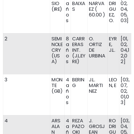
SIO
a
BAIXA
NARVA
DRI
02,
(IRE)
ñ
S
EZ (
GU
04,
o
60.00 )
EZ,
05,
s
O.
03]
2
SEMI
8
CARR
O.
EYR
[01,
NOLE
a
ERAS
ORTIZ
E,
02,
CRY
ñ
INT.
DE
J.L.
04,1
(US
o
(J.L.EY
URBINA
2,0
A)
s
RE)
2]
3
MON
4
BERIN
J.L.
LEO
[03,
TE
a
G
MARTI
N, E
07,
(GB)
ñ
NEZ
02,
o
01,0
s
3]
4
ARS
4
REZA
J.
RO
[03,
ALA
a
PAZO
GROSJ
DRI
04,
N
ñ
OKI
EAN
GU
05,