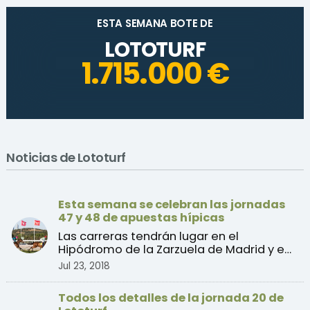
ESTA SEMANA BOTE DE
LOTOTURF
1.715.000 €
Noticias de Lototurf
Esta semana se celebran las jornadas
47 y 48 de apuestas hípicas
Las carreras tendrán lugar en el
Hipódromo de la Zarzuela de Madrid y en
el Hipódromo de San Seb ...
Jul 23, 2018
Todos los detalles de la jornada 20 de