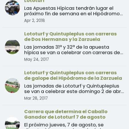
Lototurf
Las Apuestas Hípicas tendrán lugar el
próximo fin de semana en el Hipódromo
de La Zarzuela, en M ...
Apr 2, 2018
Lototurf y Quintupleplus con carreras
de Dos Hermanas y la Zarzuela
Las jornadas 31ª y 32ª de la apuesta
hípica se van a celebrar con carreras de
galope del Hipódro ...
May 24, 2017
Lototurf y Quintupleplus con carreras
de galope del Hipódromo de la Zarzuela
Las jornadas de Lototurf y Quintupleplus
se van a celebrar este domingo 2 de abril
con soporte e ...
Mar 28, 2017
Carrera que determina el Caballo
Ganador de Lototurf 7 de agosto
El próximo jueves, 7 de agosto, se