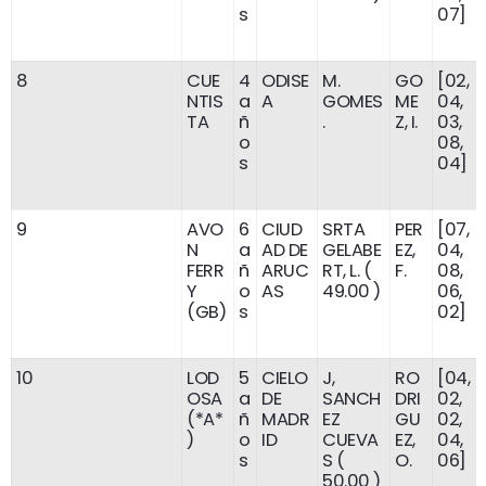
s
07]
8
CUE
4
ODISE
M.
GO
[02,
NTIS
a
A
GOMES
ME
04,
TA
ñ
.
Z, I.
03,
o
08,
s
04]
9
AVO
6
CIUD
SRTA
PER
[07,
N
a
AD DE
GELABE
EZ,
04,
FERR
ñ
ARUC
RT, L. (
F.
08,
Y
o
AS
49.00 )
06,
(GB)
s
02]
10
LOD
5
CIELO
J,
RO
[04,
OSA
a
DE
SANCH
DRI
02,
(*A*
ñ
MADR
EZ
GU
02,
)
o
ID
CUEVA
EZ,
04,
s
S (
O.
06]
50.00 )