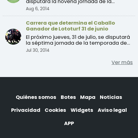
disputará la novena jornada de la
temporada de verano 2014 de ...
Aug 6, 2014
Carrera que determina el Caballo
Ganador de Lototurf 31 de junio
El próximo jueves, 31 de julio, se disputará
la séptima jornada de la temporada de
verano 2014 d ...
Jul 30, 2014
Ver más
Quiénes somos
Botes
Mapa
Noticias
Privacidad
Cookies
Widgets
Aviso legal
APP