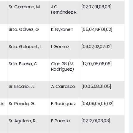
Sr. Carmena, M.
J.C.
[02,07,01,08,03]
Fernández R.
Srta. Gálvez, G
K. Nykanen
[05,04,NP,01,02]
Srta. Gelabert, L.
I. Gómez
[06,02,02,02,02]
Srta. Buesa, C.
Club 38 (M.
[12,07,05,06,08]
Rodríguez)
Sr. Escario, J.I.
A. Carrasco
[10,05,08,01,05]
ki
Sr. Pineda, G.
F. Rodríguez
[04,09,05,05,02]
Sr. Aguilera, R.
E. Puente
[02,13,01,03,03]