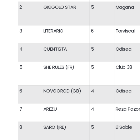
2
GIGGOLO STAR
5
Magaña
3
LITERARIO
6
Torviscal
4
CUENTISTA
5
Odisea
5
SHE RULES (FR)
5
Club 38
6
NOVGOROD (GB)
4
Odisea
7
AREZU
4
Reza Pazoo
8
SARO (IRE)
5
El Sable