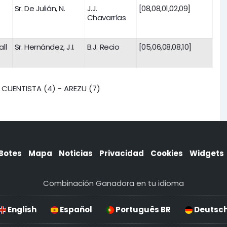
Sr. De Julián, N.
J.J.
[08,08,01,02,09]
Chavarrías
ll
Sr. Hernández, J.I.
B.J. Recio
[05,06,08,08,10]
 CUENTISTA (4) - AREZU (7)
Botes
Mapa
Noticias
Privacidad
Cookies
Widgets
Combinación Ganadora en tu idioma
English
Español
Português BR
Deutsc