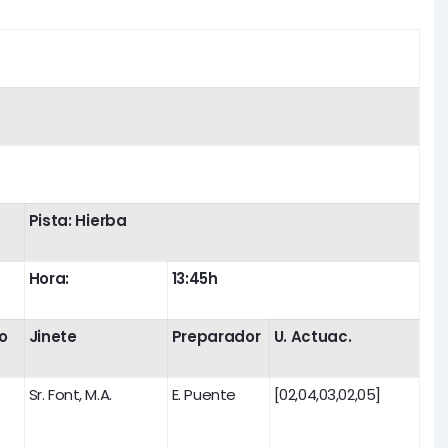
Pista: Hierba
Hora:
13:45h
o
Jinete
Preparador
U. Actuac.
Sr. Font, M.A.
E. Puente
[02,04,03,02,05]