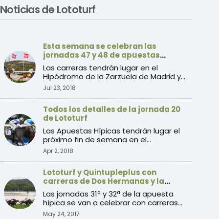
Noticias de Lototurf
Esta semana se celebran las
jornadas 47 y 48 de apuestas
hípicas
Las carreras tendrán lugar en el
Hipódromo de la Zarzuela de Madrid y
en el Hipódromo de San Seb ...
Jul 23, 2018
Todos los detalles de la jornada 20
de Lototurf
Las Apuestas Hípicas tendrán lugar el
próximo fin de semana en el
Hipódromo de La Zarzuela, en M ...
Apr 2, 2018
Lototurf y Quintupleplus con
carreras de Dos Hermanas y la
Zarzuela
Las jornadas 31ª y 32ª de la apuesta
hípica se van a celebrar con carreras
de galope del Hipódro ...
May 24, 2017