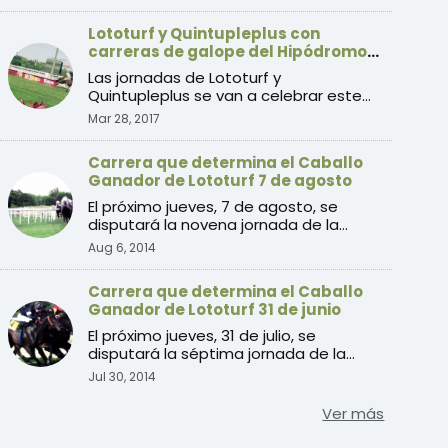
Lototurf y Quintupleplus con
carreras de galope del Hipódromo
de la Zarzuela
Las jornadas de Lototurf y
Quintupleplus se van a celebrar este
domingo 2 de abril con soporte e ...
Mar 28, 2017
Carrera que determina el Caballo
Ganador de Lototurf 7 de agosto
El próximo jueves, 7 de agosto, se
disputará la novena jornada de la
temporada de verano 2014 de ...
Aug 6, 2014
Carrera que determina el Caballo
Ganador de Lototurf 31 de junio
El próximo jueves, 31 de julio, se
disputará la séptima jornada de la
temporada de verano 2014 d ...
Jul 30, 2014
Ver más