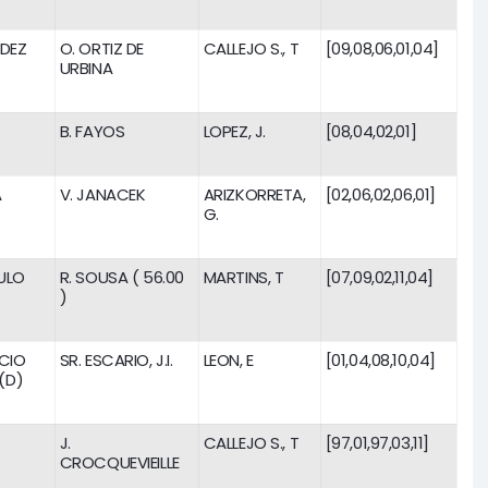
DEZ
O. ORTIZ DE
CALLEJO S., T
[09,08,06,01,04]
URBINA
B. FAYOS
LOPEZ, J.
[08,04,02,01]
A
V. JANACEK
ARIZKORRETA,
[02,06,02,06,01]
G.
ULO
R. SOUSA ( 56.00
MARTINS, T
[07,09,02,11,04]
)
CIO
SR. ESCARIO, J.I.
LEON, E
[01,04,08,10,04]
(D)
J.
CALLEJO S., T
[97,01,97,03,11]
CROCQUEVIEILLE