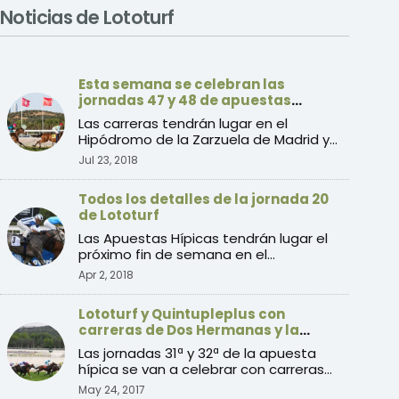
Noticias de Lototurf
Esta semana se celebran las
jornadas 47 y 48 de apuestas
hípicas
Las carreras tendrán lugar en el
Hipódromo de la Zarzuela de Madrid y
en el Hipódromo de San Seb ...
Jul 23, 2018
Todos los detalles de la jornada 20
de Lototurf
Las Apuestas Hípicas tendrán lugar el
próximo fin de semana en el
Hipódromo de La Zarzuela, en M ...
Apr 2, 2018
Lototurf y Quintupleplus con
carreras de Dos Hermanas y la
Zarzuela
Las jornadas 31ª y 32ª de la apuesta
hípica se van a celebrar con carreras
de galope del Hipódro ...
May 24, 2017