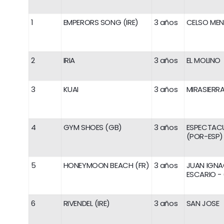
1
EMPERORS SONG (IRE)
3 años
CELSO MEN
2
IRIA
3 años
EL MOLINO
3
KUAI
3 años
MIRASIERR
4
GYM SHOES (GB)
3 años
ESPECTAC
(POR-ESP)
5
HONEYMOON BEACH (FR)
3 años
JUAN IGNA
ESCARIO - 
6
RIVENDEL (IRE)
3 años
SAN JOSE