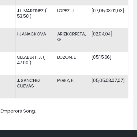
J.L. MARTINEZ (
LOPEZ, J.
[07,05,03,02,03]
53.50 )
I. JANACKOVA
ARIZKORRETA,
[02,04,04]
G.
GELABERT, J. (
BUZON, E.
[05,15,06]
47.00 )
J, SANCHEZ
PEREZ, F.
[05,05,03,07,07]
CUEVAS
1) Emperors Song.