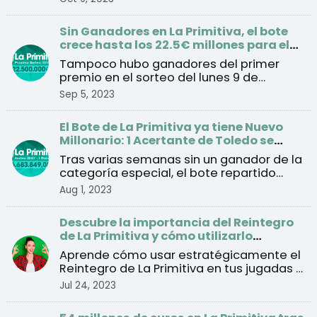
Sin Ganadores en La Primitiva, el bote
crece hasta los 22.5€ millones para el
sorteo del jueves
Tampoco hubo ganadores del primer
premio en el sorteo del lunes 9 de
septiembre
Sep 5, 2023
El Bote de La Primitiva ya tiene Nuevo
Millonario: 1 Acertante de Toledo se
lleva el Premio de 57 Millones
Tras varias semanas sin un ganador de la
categoría especial, el bote repartido
este lunes se con ...
Aug 1, 2023
Descubre la importancia del Reintegro
de La Primitiva y cómo utilizarlo
estratégicamente
Aprende cómo usar estratégicamente el
Reintegro de La Primitiva en tus jugadas y
mejorar tus cha ...
Jul 24, 2023