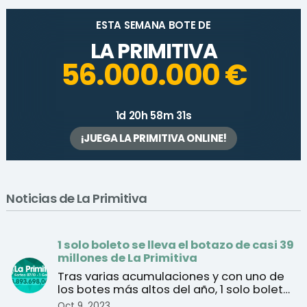
ESTA SEMANA BOTE DE
LA PRIMITIVA
56.000.000 €
1d 20h 58m 31s
¡JUEGA LA PRIMITIVA ONLINE!
Noticias de La Primitiva
1 solo boleto se lleva el botazo de casi 39
millones de La Primitiva
Tras varias acumulaciones y con uno de
los botes más altos del año, 1 solo boleto
se lleva final ...
Oct 9, 2023