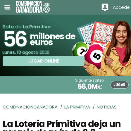
Accede
Bote de
La Primitiva
56
millones de
euros
Lunes, 10 agosto 2026
JUGAR ONLINE
Siguiente sorteo:
56,0M
JUGAR
€
COMBINACIONGANADORA
LA PRIMITIVA
NOTICIAS
La Lotería Primitiva deja un