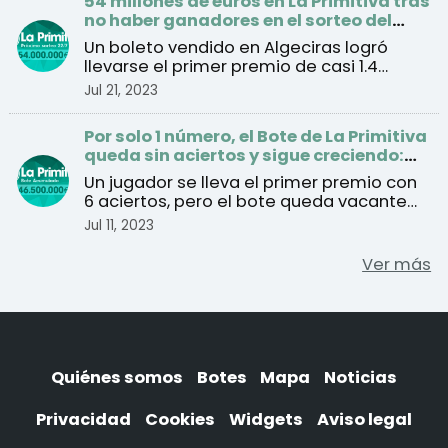
54 millones de euros en La Primitiva tras
no haber ganadores en el sorteo del
jueves
Un boleto vendido en Algeciras logró
llevarse el primer premio de casi 1.4
millones de euros tra ...
Jul 21, 2023
Por solo 1 número, el Bote de La Primitiva
queda sin aciertos y sigue creciendo:
46.5 millones de euros para el sorteo del
Un jugador se lleva el primer premio con
jueves
6 aciertos, pero el bote queda vacante
por falta del Re ...
Jul 11, 2023
Ver más
Quiénes somos
Botes
Mapa
Noticias
Privacidad
Cookies
Widgets
Aviso legal