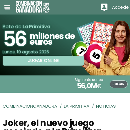
Accede
Bote de
La Primitiva
56
millones de
euros
Lunes, 10 agosto 2026
JUGAR ONLINE
Siguiente sorteo:
56,0M
JUGAR
€
COMBINACIONGANADORA
LA PRIMITIVA
NOTICIAS
Joker, el nuevo juego