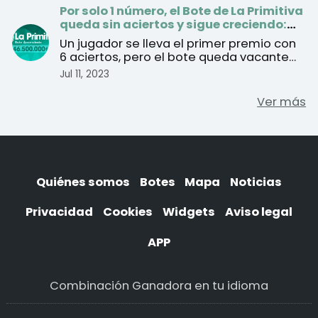
Por solo 1 número, el Bote de La Primitiva
queda sin aciertos y sigue creciendo:
46.5 millones de euros para el sorteo del
Un jugador se lleva el primer premio con
jueves
6 aciertos, pero el bote queda vacante
por falta del Re ...
Jul 11, 2023
Ver más
Quiénes somos
Botes
Mapa
Noticias
Privacidad
Cookies
Widgets
Aviso legal
APP
Combinación Ganadora en tu idioma