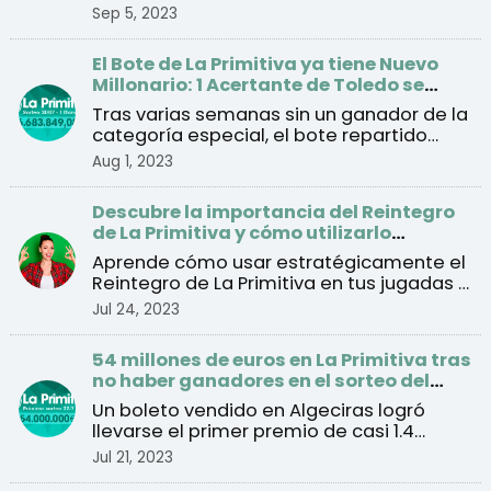
septiembre
Sep 5, 2023
El Bote de La Primitiva ya tiene Nuevo
Millonario: 1 Acertante de Toledo se
lleva el Premio de 57 Millones
Tras varias semanas sin un ganador de la
categoría especial, el bote repartido
este lunes se con ...
Aug 1, 2023
Descubre la importancia del Reintegro
de La Primitiva y cómo utilizarlo
estratégicamente
Aprende cómo usar estratégicamente el
Reintegro de La Primitiva en tus jugadas y
mejorar tus cha ...
Jul 24, 2023
54 millones de euros en La Primitiva tras
no haber ganadores en el sorteo del
jueves
Un boleto vendido en Algeciras logró
llevarse el primer premio de casi 1.4
millones de euros tra ...
Jul 21, 2023