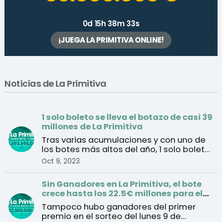
0d 15h 38m 33s
¡JUEGA LA PRIMITIVA ONLINE!
Noticias de La Primitiva
1 solo boleto se lleva el botazo de casi 39
millones de La Primitiva
Tras varias acumulaciones y con uno de
los botes más altos del año, 1 solo boleto
se lleva final ...
Oct 9, 2023
Sin Ganadores en La Primitiva, el bote
crece hasta los 22.5€ millones para el
sorteo del jueves
Tampoco hubo ganadores del primer
premio en el sorteo del lunes 9 de