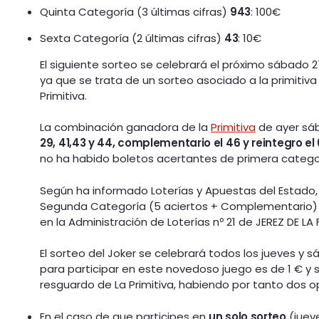
Quinta Categoría (3 últimas cifras)
943
: 100€
Sexta Categoría (2 últimas cifras)
43
: 10€
El siguiente sorteo se celebrará el próximo sábado 27
ya que se trata de un sorteo asociado a la primitiva
Primitiva.
La combinación ganadora de la
Primitiva
de ayer sá
29, 41,43 y 44, complementario el 46 y reintegro el 
no ha habido boletos acertantes de primera catego
Según ha informado Loterías y Apuestas del Estado
Segunda Categoría (5 aciertos + Complementario) 
en la Administración de Loterías nº 21 de JEREZ DE L
El sorteo del Joker se celebrará todos los jueves y s
para participar en este novedoso juego es de 1 € y 
resguardo de La Primitiva, habiendo por tanto dos o
En el caso de que participes en
un solo sorteo
(juev