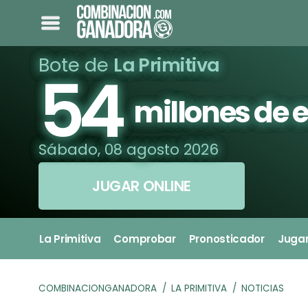
Bote de
La Primitiva
54
millones de 
Sábado, 08 agosto 2026
JUGAR ONLINE
La Primitiva
Comprobar
Pronosticador
Juga
COMBINACIONGANADORA
LA PRIMITIVA
NOTICIAS