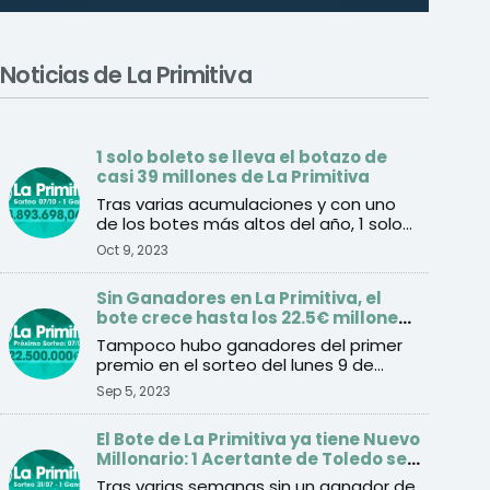
Noticias de La Primitiva
1 solo boleto se lleva el botazo de
casi 39 millones de La Primitiva
Tras varias acumulaciones y con uno
de los botes más altos del año, 1 solo
boleto se lleva final ...
Oct 9, 2023
Sin Ganadores en La Primitiva, el
bote crece hasta los 22.5€ millones
para el sorteo del jueves
Tampoco hubo ganadores del primer
premio en el sorteo del lunes 9 de
septiembre
Sep 5, 2023
El Bote de La Primitiva ya tiene Nuevo
Millonario: 1 Acertante de Toledo se
lleva el Premio de 57 Millones
Tras varias semanas sin un ganador de