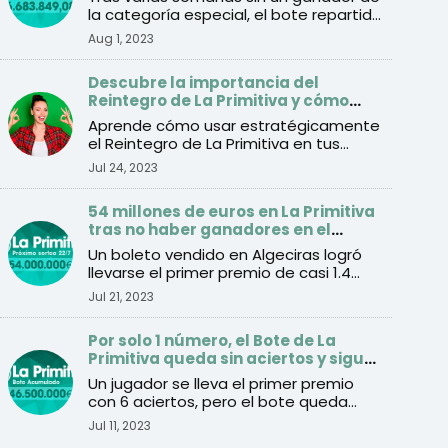
la categoría especial, el bote repartido
este lunes se con ...
Aug 1, 2023
Descubre la importancia del
Reintegro de La Primitiva y cómo
utilizarlo estratégicamente
Aprende cómo usar estratégicamente
el Reintegro de La Primitiva en tus
jugadas y mejorar tus cha ...
Jul 24, 2023
54 millones de euros en La Primitiva
tras no haber ganadores en el
sorteo del jueves
Un boleto vendido en Algeciras logró
llevarse el primer premio de casi 1.4
millones de euros tra ...
Jul 21, 2023
Por solo 1 número, el Bote de La
Primitiva queda sin aciertos y sigue
creciendo: 46.5 millones de euros
Un jugador se lleva el primer premio
para el sorteo del jueves
con 6 aciertos, pero el bote queda
vacante por falta del Re ...
Jul 11, 2023