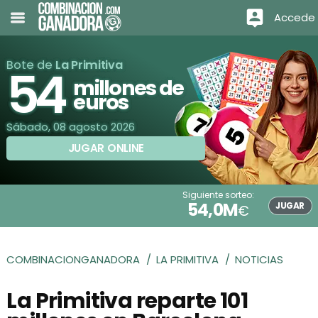
Accede
Bote de
La Primitiva
54
millones de
euros
Sábado, 08 agosto 2026
JUGAR ONLINE
Siguiente sorteo:
54,0M
JUGAR
€
COMBINACIONGANADORA
LA PRIMITIVA
NOTICIAS
La Primitiva reparte 101