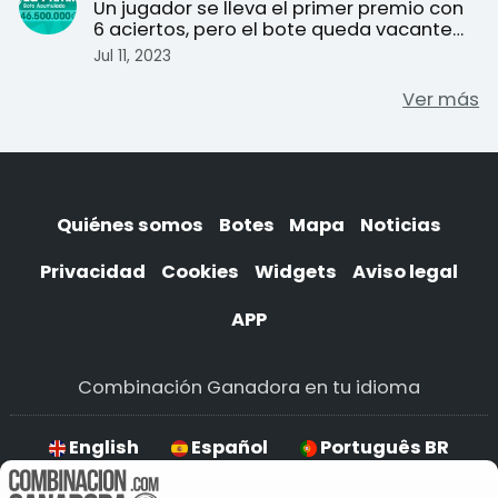
Un jugador se lleva el primer premio con
jueves
6 aciertos, pero el bote queda vacante
por falta del Re ...
Jul 11, 2023
Ver más
Quiénes somos
Botes
Mapa
Noticias
Privacidad
Cookies
Widgets
Aviso legal
APP
Combinación Ganadora en tu idioma
English
Español
Português BR