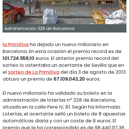
Administración 328 de Barcelona
la Primitiva
ha dejado un nuevo millonario en
Barcelona. En esta ocasión el premio record es de
101.724.559,10
euros. El anterior premio record del
sorteo lo ostentaba un acertante de Sevilla que en
el
sorteo de La Primitiva
del día 3 de agosto de 2013
obtuvo un premio de
67.109.043,20
euros.
El nuevo millonario ha validado su boleto en la
administración de loterías nº 328 de Barcelona,
situada en la calle Pere IV, 81. Según ha informado
Loterías, el acertante selló un boleto de 8 apuestas
automáticas diaria y con un coste de 8 euros. El
premio que le ha correspondido es de 98.440.117,36