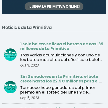
¡JUEGA LA PRIMITIVA ONLINE!
Noticias de La Primitiva
1 solo boleto se lleva el botazo de casi 39
millones de La Primitiva
Tras varias acumulaciones y con uno de
los botes más altos del año, 1 solo boleto
se lleva final ...
Oct 9, 2023
Sin Ganadores en La Primitiva, el bote
crece hasta los 22.5€ millones para el
sorteo del jueves
Tampoco hubo ganadores del primer
premio en el sorteo del lunes 9 de
septiembre
Sep 5, 2023