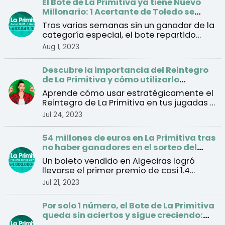
El Bote de La Primitiva ya tiene Nuevo
Millonario: 1 Acertante de Toledo se
lleva el Premio de 57 Millones
Tras varias semanas sin un ganador de la
categoría especial, el bote repartido
este lunes se con ...
Aug 1, 2023
Descubre la importancia del Reintegro
de La Primitiva y cómo utilizarlo
estratégicamente
Aprende cómo usar estratégicamente el
Reintegro de La Primitiva en tus jugadas y
mejorar tus cha ...
Jul 24, 2023
54 millones de euros en La Primitiva tras
no haber ganadores en el sorteo del
jueves
Un boleto vendido en Algeciras logró
llevarse el primer premio de casi 1.4
millones de euros tra ...
Jul 21, 2023
Por solo 1 número, el Bote de La Primitiva
queda sin aciertos y sigue creciendo:
46.5 millones de euros para el sorteo del