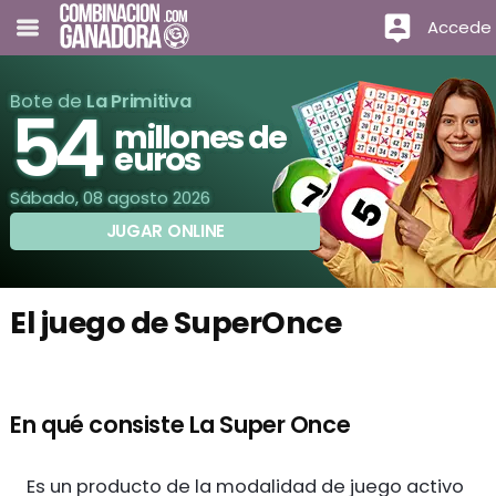
Accede
Bote de
La Primitiva
54
millones de
euros
Sábado, 08 agosto 2026
JUGAR ONLINE
El juego de SuperOnce
En qué consiste La Super Once
Es un producto de la modalidad de juego activo