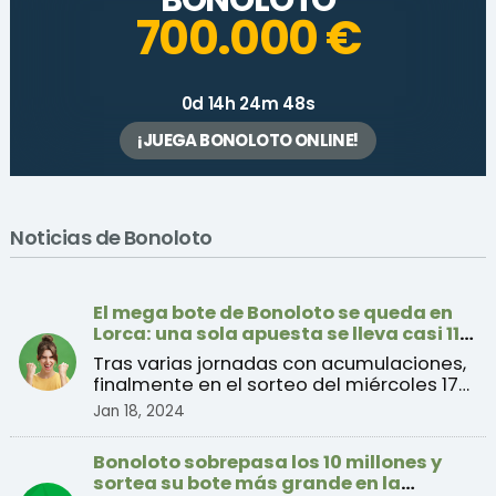
700.000 €
0d 14h 24m 48s
¡JUEGA BONOLOTO ONLINE!
Noticias de Bonoloto
El mega bote de Bonoloto se queda en
Lorca: una sola apuesta se lleva casi 11
millones de euros
Tras varias jornadas con acumulaciones,
finalmente en el sorteo del miércoles 17
de enero se rep ...
Jan 18, 2024
Bonoloto sobrepasa los 10 millones y
sortea su bote más grande en la