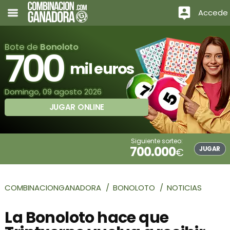
Accede
Bote de
Bonoloto
700
mil euros
Domingo, 09 agosto 2026
JUGAR ONLINE
Siguiente sorteo:
700.000
JUGAR
€
COMBINACIONGANADORA
BONOLOTO
NOTICIAS
La Bonoloto hace que