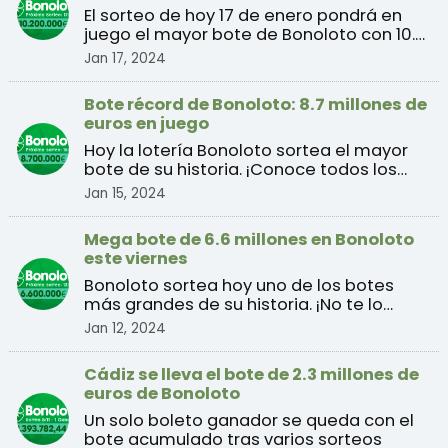
historia
El sorteo de hoy 17 de enero pondrá en
juego el mayor bote de Bonoloto con 10.2
millones de euro ...
Jan 17, 2024
Bote récord de Bonoloto: 8.7 millones de
euros en juego
Hoy la lotería Bonoloto sortea el mayor
bote de su historia. ¡Conoce todos los
detalles!
Jan 15, 2024
Mega bote de 6.6 millones en Bonoloto
este viernes
Bonoloto sortea hoy uno de los botes
más grandes de su historia. ¡No te lo
pierdas!
Jan 12, 2024
Cádiz se lleva el bote de 2.3 millones de
euros de Bonoloto
Un solo boleto ganador se queda con el
bote acumulado tras varios sorteos