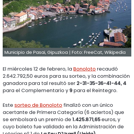
Municipio de Pasai, Gipuzkoa | Foto: FreeCat, Wikipedia
El miércoles 12 de febrero, la
Bonoloto
recaudó
2.642.792,50 euros para su sorteo, y la combinación
ganadora para tal resultó ser
2-31-35-36-41-44, 4
para el Complementario y
9
para el Reintegro.
Este
sorteo de Bonoloto
finalizó con un único
acertante de Primera Categoría (6 aciertos) que
se embolsará un premio de
1.425.871,65
euros, y
cuyo boleto fue validado en la Administración de
Loterías nº 1 de
La Seu D'Urgell (Lleida)
.