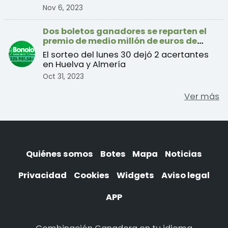
Nov 6, 2023
Dos boletos ganadores se reparten el
premio de medio millón de euros de
Bonoloto
El sorteo del lunes 30 dejó 2 acertantes
en Huelva y Almería
Oct 31, 2023
Ver más
Quiénes somos
Botes
Mapa
Noticias
Privacidad
Cookies
Widgets
Aviso legal
APP