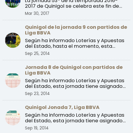
La jornada 53ª de la temporada 2016-
2017 de Quinigol se celebra este fin de
semana con dos parti ...
Mar 30, 2017
Quinigol de la jornada 9 con partidos de
Liga BBVA
Según ha informado Loterías y Apuestas
del Estado, hasta el momento, esta
jornada no tiene asign ...
Sep 25, 2014
Jornada 8 de Quinigol con partidos de
Liga BBVA
Según ha informado Loterías y Apuestas
del Estado, esta jornada tiene asignado
un bote en juego ...
Sep 23, 2014
Quinigol Jonada 7, Liga BBVA
Según ha informado Loterías y Apuestas
del Estado, esta jornada tiene asignado
un bote en juego ...
Sep 19, 2014