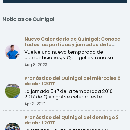
Noticias de Quinigol
Nuevo Calendario de Quinigol: Conoce
todos los partidos y jornadas de la
temporada 2023/24
Vuelve una nueva temporada de
competiciones, y Quinigol estrena su
nuevo calendario con la prime ...
Aug 8, 2023
Pronóstico del Quinigol del miércoles 5
de abril 2017
La jornada 54ª de la temporada 2016-
2017 de Quinigol se celebra este
miércoles con partidos de l ...
Apr 3, 2017
Pronóstico del Quinigol del domingo 2
de abril 2017