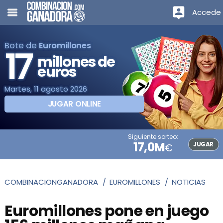
Accede
Bote de
Euromillones
17
millones de
euros
Martes, 11 agosto 2026
JUGAR ONLINE
Siguiente sorteo:
17,0M
JUGAR
€
COMBINACIONGANADORA
EUROMILLONES
NOTICIAS
Euromillones pone en juego