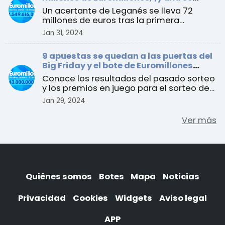
queda en España!
Un acertante de Leganés se lleva 72
millones de euros tras la primera
acumulación luego del Big ...
Jan 31, 2024
9 apuestas se quedan a las puertas del
Big Friday y el bote de Euromillones
alcanza los 143 millones de euros
Conoce los resultados del pasado sorteo
y los premios en juego para el sorteo del
martes 30 de enero
Jan 29, 2024
Ver más
Quiénes somos
Botes
Mapa
Noticias
Privacidad
Cookies
Widgets
Aviso legal
APP