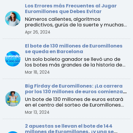
Los Errores más Frecuentes al Jugar
Euromillones que Debes Evitar
Números calientes, algoritmos
predictivos, gurús de la suerte y muchas
más “estrategias” que es ...
Apr 26, 2024
El bote de 130 millones de Euromillones
se queda en Barcelona
Un solo boleto ganador se llevó uno de
los botes más grandes de la historia de
España al ganar e ...
Mar 18, 2024
Big Firday de Euromillones: ¡La carrera
por los 130 millones de euros comienza
este viernes!
Un bote de 130 millones de euros estará
en el centro del sorteo de Euromillones
del 15 de marzo ...
Mar 13, 2024
2 apuestas se llevan el bote de 144
millones de Euromillones, ¡y una se