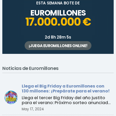
ESTA SEMANA BOTE DE
EUROMILLONES
17.000.000 €
2d 8h 28m 5s
¡JUEGA EUROMILLONES ONLINE!
Noticias de Euromillones
Llega el Big Friday a Euromillones con
130 millones: ¡Prepárate para el verano!
Llega el tercer Big Friday del año justito
para el verano: Próximo sorteo anunciado
para el vier ...
May 17, 2024