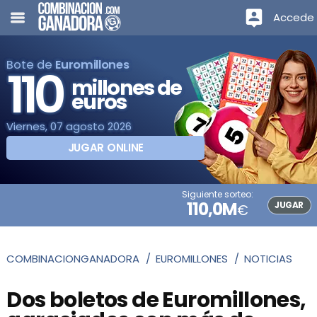
Accede
Bote de
Euromillones
110
millones de
euros
Viernes, 07 agosto 2026
JUGAR ONLINE
Siguiente sorteo:
110,0M
JUGAR
€
COMBINACIONGANADORA
EUROMILLONES
NOTICIAS
Dos boletos de Euromillones,