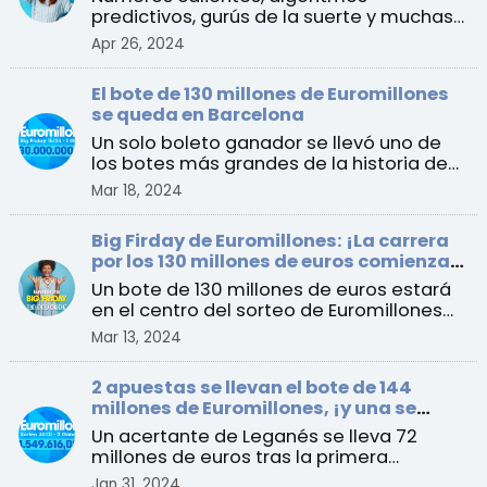
predictivos, gurús de la suerte y muchas
más “estrategias” que es ...
Apr 26, 2024
El bote de 130 millones de Euromillones
se queda en Barcelona
Un solo boleto ganador se llevó uno de
los botes más grandes de la historia de
España al ganar e ...
Mar 18, 2024
Big Firday de Euromillones: ¡La carrera
por los 130 millones de euros comienza
este viernes!
Un bote de 130 millones de euros estará
en el centro del sorteo de Euromillones
del 15 de marzo ...
Mar 13, 2024
2 apuestas se llevan el bote de 144
millones de Euromillones, ¡y una se
queda en España!
Un acertante de Leganés se lleva 72
millones de euros tras la primera
acumulación luego del Big ...
Jan 31, 2024