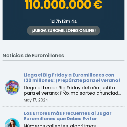
110.000.000 €
1d 7h 13m 4s
¡JUEGA EUROMILLONES ONLINE!
Noticias de Euromillones
Llega el Big Friday a Euromillones con
130 millones: ¡Prepárate para el verano!
Llega el tercer Big Friday del año justito
para el verano: Próximo sorteo anunciado
para el vier ...
May 17, 2024
Los Errores más Frecuentes al Jugar
Euromillones que Debes Evitar
Números calientes, algoritmos