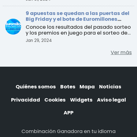
9 apuestas se quedan a las puertas del
Big Friday y el bote de Euromillones
alcanza los 143 millones de euros
Conoce los resultados del pasado sorteo
y los premios en juego para el sorteo del
martes 30 de enero
Jan 29, 2024
Ver más
Quiénes somos
Botes
Mapa
Noticias
Privacidad
Cookies
Widgets
Aviso legal
APP
Combinación Ganadora en tu idioma