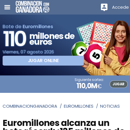
Accede
Bote de
Euromillones
110
millones de
euros
Viernes, 07 agosto 2026
JUGAR ONLINE
Siguiente sorteo:
110,0M
JUGAR
€
COMBINACIONGANADORA
EUROMILLONES
NOTICIAS
Euromillones alcanza un