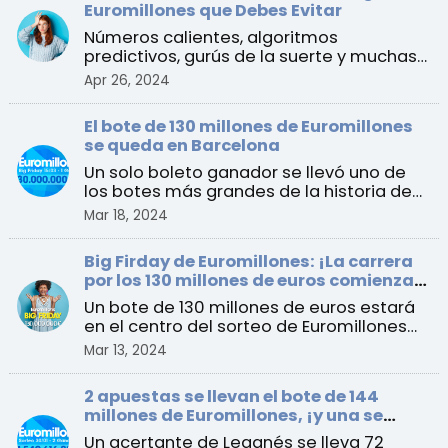
Euromillones que Debes Evitar
Números calientes, algoritmos
predictivos, gurús de la suerte y muchas
más “estrategias” que es ...
Apr 26, 2024
El bote de 130 millones de Euromillones
se queda en Barcelona
Un solo boleto ganador se llevó uno de
los botes más grandes de la historia de
España al ganar e ...
Mar 18, 2024
Big Firday de Euromillones: ¡La carrera
por los 130 millones de euros comienza
este viernes!
Un bote de 130 millones de euros estará
en el centro del sorteo de Euromillones
del 15 de marzo ...
Mar 13, 2024
2 apuestas se llevan el bote de 144
millones de Euromillones, ¡y una se
queda en España!
Un acertante de Leganés se lleva 72