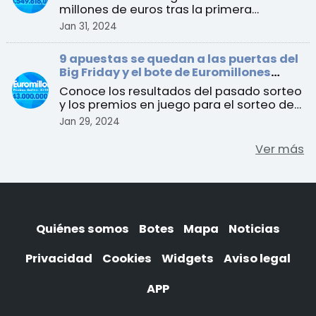
millones de euros tras la primera
acumulación luego del Big ...
Jan 31, 2024
9 apuestas se quedan a las puertas del
Big Friday y el bote de Euromillones
alcanza los 143 millones de euros
Conoce los resultados del pasado sorteo
y los premios en juego para el sorteo del
martes 30 de enero
Jan 29, 2024
Ver más
Quiénes somos
Botes
Mapa
Noticias
Privacidad
Cookies
Widgets
Aviso legal
APP