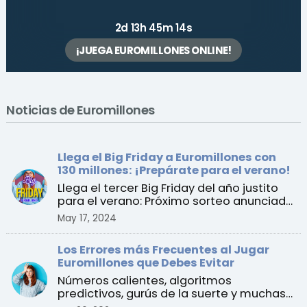
2d 13h 45m 14s
¡JUEGA EUROMILLONES ONLINE!
Noticias de Euromillones
Llega el Big Friday a Euromillones con
130 millones: ¡Prepárate para el verano!
Llega el tercer Big Friday del año justito
para el verano: Próximo sorteo anunciado
para el vier ...
May 17, 2024
Los Errores más Frecuentes al Jugar
Euromillones que Debes Evitar
Números calientes, algoritmos
predictivos, gurús de la suerte y muchas
más “estrategias” que es ...