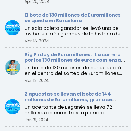
Apr 26, 2024
El bote de 130 millones de Euromillones
se queda en Barcelona
Un solo boleto ganador se llevó uno de
los botes más grandes de la historia de
España al ganar e ...
Mar 18, 2024
Big Firday de Euromillones: ¡La carrera
por los 130 millones de euros comienza
este viernes!
Un bote de 130 millones de euros estará
en el centro del sorteo de Euromillones
del 15 de marzo ...
Mar 13, 2024
2 apuestas se llevan el bote de 144
millones de Euromillones, ¡y una se
queda en España!
Un acertante de Leganés se lleva 72
millones de euros tras la primera
acumulación luego del Big ...
Jan 31, 2024