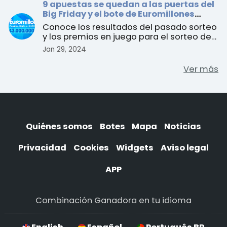
9 apuestas se quedan a las puertas del
Big Friday y el bote de Euromillones
alcanza los 143 millones de euros
Conoce los resultados del pasado sorteo
y los premios en juego para el sorteo del
martes 30 de enero
Jan 29, 2024
Ver más
Quiénes somos
Botes
Mapa
Noticias
Privacidad
Cookies
Widgets
Aviso legal
APP
Combinación Ganadora en tu idioma