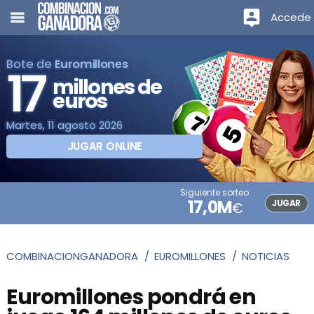
Accede
Bote de
Euromillones
17
millones de
euros
Martes, 11 agosto 2026
JUGAR ONLINE
Siguiente sorteo:
17,0M
JUGAR
€
COMBINACIONGANADORA
EUROMILLONES
NOTICIAS
Euromillones pondrá en