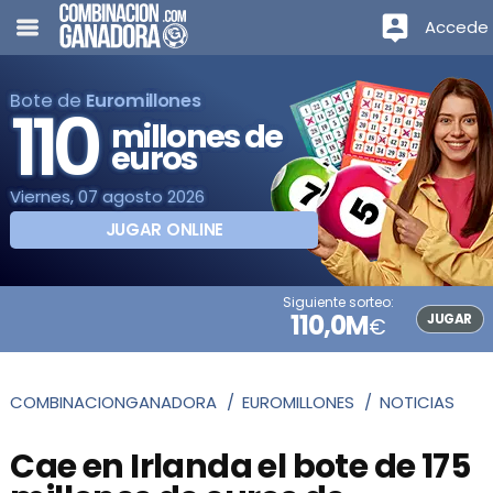
Accede
Bote de
Euromillones
110
millones de
euros
Viernes, 07 agosto 2026
JUGAR ONLINE
Siguiente sorteo:
110,0M
JUGAR
€
COMBINACIONGANADORA
EUROMILLONES
NOTICIAS
Cae en Irlanda el bote de 175