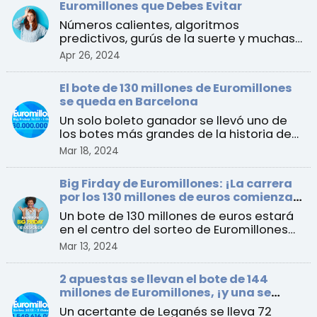
Euromillones que Debes Evitar
Números calientes, algoritmos
predictivos, gurús de la suerte y muchas
más “estrategias” que es ...
Apr 26, 2024
El bote de 130 millones de Euromillones
se queda en Barcelona
Un solo boleto ganador se llevó uno de
los botes más grandes de la historia de
España al ganar e ...
Mar 18, 2024
Big Firday de Euromillones: ¡La carrera
por los 130 millones de euros comienza
este viernes!
Un bote de 130 millones de euros estará
en el centro del sorteo de Euromillones
del 15 de marzo ...
Mar 13, 2024
2 apuestas se llevan el bote de 144
millones de Euromillones, ¡y una se
queda en España!
Un acertante de Leganés se lleva 72