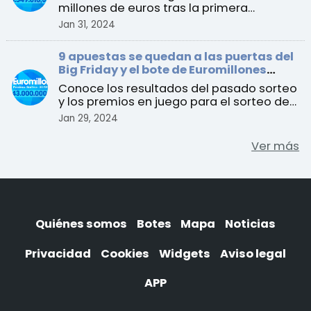
millones de euros tras la primera
acumulación luego del Big ...
Jan 31, 2024
9 apuestas se quedan a las puertas del
Big Friday y el bote de Euromillones
alcanza los 143 millones de euros
Conoce los resultados del pasado sorteo
y los premios en juego para el sorteo del
martes 30 de enero
Jan 29, 2024
Ver más
Quiénes somos
Botes
Mapa
Noticias
Privacidad
Cookies
Widgets
Aviso legal
APP