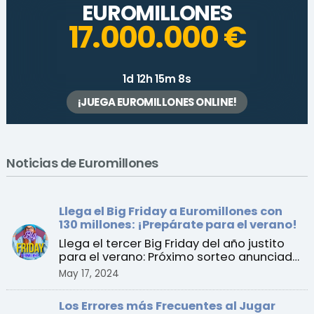
EUROMILLONES
17.000.000 €
1d 12h 15m 8s
¡JUEGA EUROMILLONES ONLINE!
Noticias de Euromillones
Llega el Big Friday a Euromillones con
130 millones: ¡Prepárate para el verano!
Llega el tercer Big Friday del año justito
para el verano: Próximo sorteo anunciado
para el vier ...
May 17, 2024
Los Errores más Frecuentes al Jugar