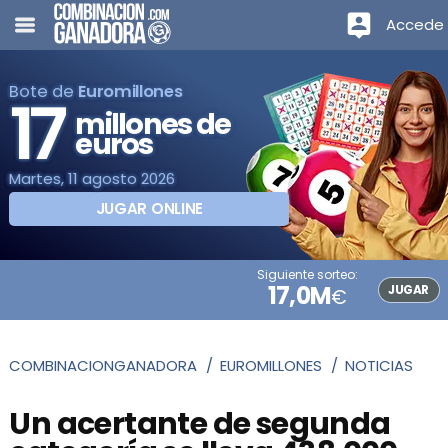
Accede
Bote de
Euromillones
17
millones de
euros
Martes, 11 agosto 2026
JUGAR ONLINE
Siguiente sorteo:
17,0M
JUGAR
€
COMBINACIONGANADORA
EUROMILLONES
NOTICIAS
Un acertante de segunda