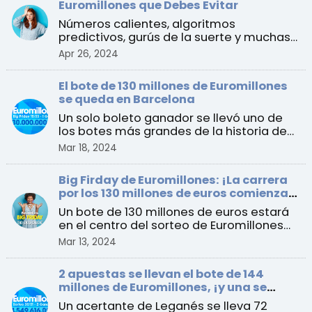
Euromillones que Debes Evitar
Números calientes, algoritmos
predictivos, gurús de la suerte y muchas
más “estrategias” que es ...
Apr 26, 2024
El bote de 130 millones de Euromillones
se queda en Barcelona
Un solo boleto ganador se llevó uno de
los botes más grandes de la historia de
España al ganar e ...
Mar 18, 2024
Big Firday de Euromillones: ¡La carrera
por los 130 millones de euros comienza
este viernes!
Un bote de 130 millones de euros estará
en el centro del sorteo de Euromillones
del 15 de marzo ...
Mar 13, 2024
2 apuestas se llevan el bote de 144
millones de Euromillones, ¡y una se
queda en España!
Un acertante de Leganés se lleva 72