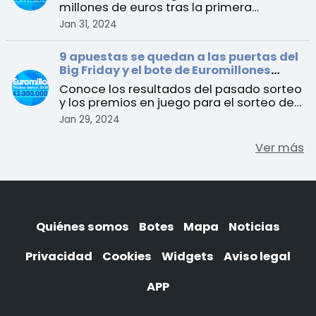
millones de euros tras la primera
acumulación luego del Big ...
Jan 31, 2024
9 apuestas se quedan a las puertas del
Big Friday y el bote de Euromillones
alcanza los 143 millones de euros
Conoce los resultados del pasado sorteo
y los premios en juego para el sorteo del
martes 30 de enero
Jan 29, 2024
Ver más
Quiénes somos
Botes
Mapa
Noticias
Privacidad
Cookies
Widgets
Aviso legal
APP