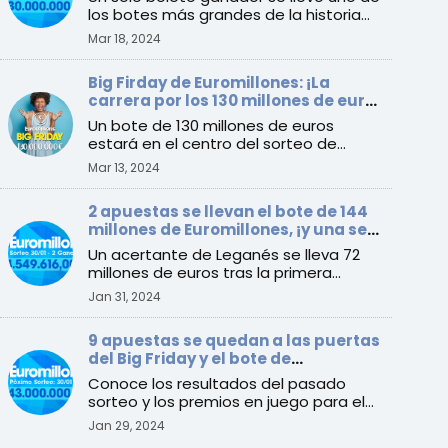
los botes más grandes de la historia
de España al ganar e ...
Mar 18, 2024
Big Firday de Euromillones: ¡La
carrera por los 130 millones de euros
comienza este viernes!
Un bote de 130 millones de euros
estará en el centro del sorteo de
Euromillones del 15 de marzo ...
Mar 13, 2024
2 apuestas se llevan el bote de 144
millones de Euromillones, ¡y una se
queda en España!
Un acertante de Leganés se lleva 72
millones de euros tras la primera
acumulación luego del Big ...
Jan 31, 2024
9 apuestas se quedan a las puertas
del Big Friday y el bote de
Euromillones alcanza los 143
Conoce los resultados del pasado
millones de euros
sorteo y los premios en juego para el
sorteo del martes 30 de enero
Jan 29, 2024