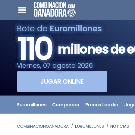
Bote de
Euromillones
110
millones de 
Viernes, 07 agosto 2026
JUGAR ONLINE
Euromillones
Comprobar
Pronosticador
Jug
COMBINACIONGANADORA
EUROMILLONES
NOTICIAS