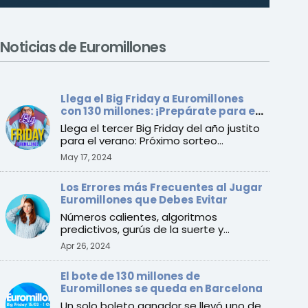
Noticias de Euromillones
Llega el Big Friday a Euromillones
con 130 millones: ¡Prepárate para el
verano!
Llega el tercer Big Friday del año justito
para el verano: Próximo sorteo
anunciado para el vier ...
May 17, 2024
Los Errores más Frecuentes al Jugar
Euromillones que Debes Evitar
Números calientes, algoritmos
predictivos, gurús de la suerte y
muchas más “estrategias” que es ...
Apr 26, 2024
El bote de 130 millones de
Euromillones se queda en Barcelona
Un solo boleto ganador se llevó uno de