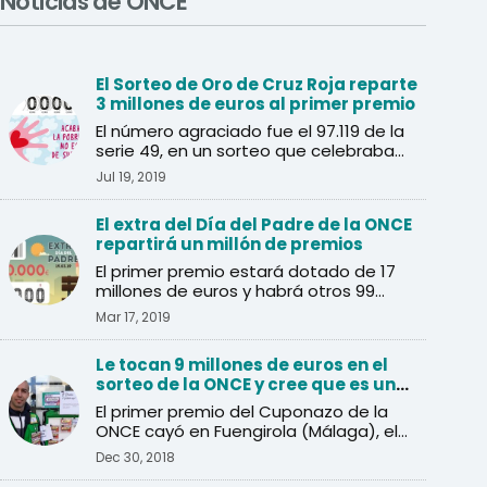
Noticias de ONCE
El Sorteo de Oro de Cruz Roja reparte
3 millones de euros al primer premio
El número agraciado fue el 97.119 de la
serie 49, en un sorteo que celebraba
sus 40 años.
Jul 19, 2019
El extra del Día del Padre de la ONCE
repartirá un millón de premios
El primer premio estará dotado de 17
millones de euros y habrá otros 99
premios de 40.000 euros.
Mar 17, 2019
Le tocan 9 millones de euros en el
sorteo de la ONCE y cree que es una
inocentada
El primer premio del Cuponazo de la
ONCE cayó en Fuengirola (Málaga), el
agraciado pensó que se ...
Dec 30, 2018