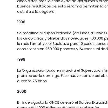
cinco cifras más la serie extraída del número prem
buenos resultados de esta reforma permiten la 
distinta a la ceguera.
1996
Se modifica el cupón ordinario (de lunes a jueves
las cinco cifras y ofrece dos novedades: 100.000 p
lo más llamativo, el Sueldazo para 10 series consec
consistente en 250.000 pesetas y 24 mensualidad
1999
La Organización puso en marcha el Supercupón Fi
premios cada domingo. Este nuevo sorteo estable
durante 25 años.
2000
El 15 de agosto la ONCE celebró el Sorteo Extraordi
premio de 1.000 millones de pesetas al cupón.