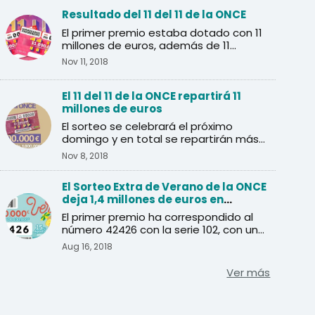
Resultado del 11 del 11 de la ONCE
El primer premio estaba dotado con 11
millones de euros, además de 11
premios de un millón de euros.
Nov 11, 2018
El 11 del 11 de la ONCE repartirá 11
millones de euros
El sorteo se celebrará el próximo
domingo y en total se repartirán más
de un millón de euros en ...
Nov 8, 2018
El Sorteo Extra de Verano de la ONCE
deja 1,4 millones de euros en
Andalucía
El primer premio ha correspondido al
número 42426 con la serie 102, con una
dotación de 20 millo ...
Aug 16, 2018
Ver más