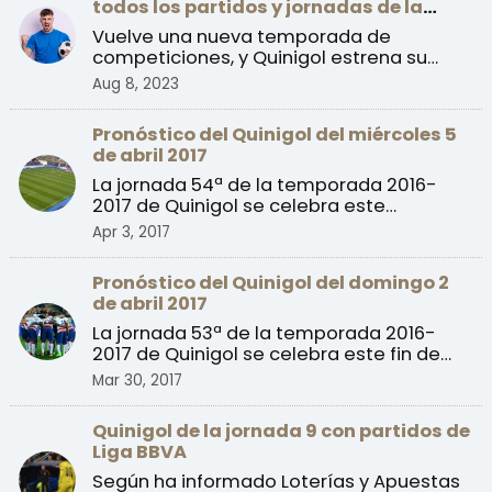
todos los partidos y jornadas de la
temporada 2023/24
Vuelve una nueva temporada de
competiciones, y Quinigol estrena su
nuevo calendario con la prime ...
Aug 8, 2023
Pronóstico del Quinigol del miércoles 5
de abril 2017
La jornada 54ª de la temporada 2016-
2017 de Quinigol se celebra este
miércoles con partidos de l ...
Apr 3, 2017
Pronóstico del Quinigol del domingo 2
de abril 2017
La jornada 53ª de la temporada 2016-
2017 de Quinigol se celebra este fin de
semana con dos parti ...
Mar 30, 2017
Quinigol de la jornada 9 con partidos de
Liga BBVA
Según ha informado Loterías y Apuestas