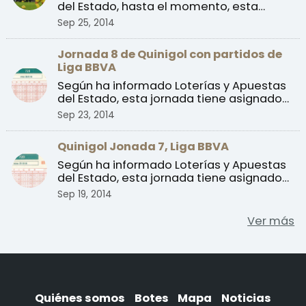
del Estado, hasta el momento, esta
jornada no tiene asign ...
Sep 25, 2014
Jornada 8 de Quinigol con partidos de
Liga BBVA
Según ha informado Loterías y Apuestas
del Estado, esta jornada tiene asignado
un bote en juego ...
Sep 23, 2014
Quinigol Jonada 7, Liga BBVA
Según ha informado Loterías y Apuestas
del Estado, esta jornada tiene asignado
un bote en juego ...
Sep 19, 2014
Ver más
Quiénes somos
Botes
Mapa
Noticias