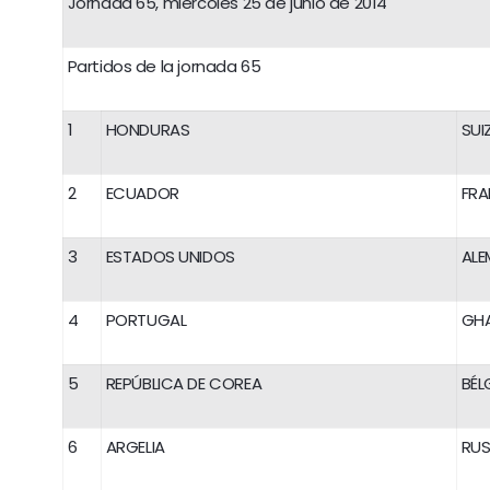
Jornada 65, miércoles 25 de junio de 2014
Partidos de la jornada 65
1
HONDURAS
SUI
2
ECUADOR
FRA
3
ESTADOS UNIDOS
ALE
4
PORTUGAL
GH
5
REPÚBLICA DE COREA
BÉL
6
ARGELIA
RUS