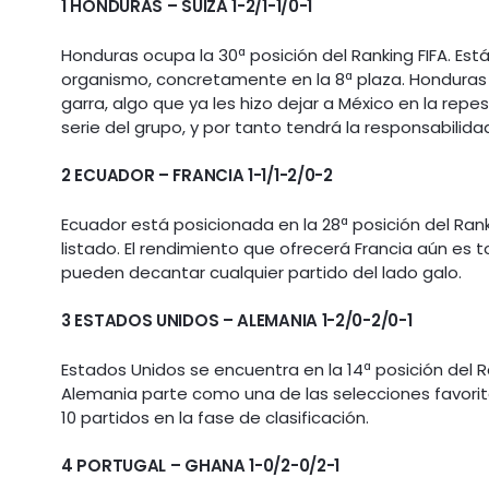
1 HONDURAS – SUIZA 1-2/1-1/0-1
Honduras ocupa la 30ª posición del Ranking FIFA. Es
organismo, concretamente en la 8ª plaza. Honduras 
garra, algo que ya les hizo dejar a México en la repe
serie del grupo, y por tanto tendrá la responsabilid
2 ECUADOR – FRANCIA 1-1/1-2/0-2
Ecuador está posicionada en la 28ª posición del Ranki
listado. El rendimiento que ofrecerá Francia aún es
pueden decantar cualquier partido del lado galo.
3 ESTADOS UNIDOS – ALEMANIA 1-2/0-2/0-1
Estados Unidos se encuentra en la 14ª posición del R
Alemania parte como una de las selecciones favorit
10 partidos en la fase de clasificación.
4 PORTUGAL – GHANA 1-0/2-0/2-1