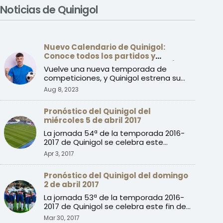
Noticias de Quinigol
Nuevo Calendario de Quinigol:
Conoce todos los partidos y
jornadas de la temporada 2023/24
Vuelve una nueva temporada de
competiciones, y Quinigol estrena su
nuevo calendario con la prime ...
Aug 8, 2023
Pronóstico del Quinigol del
miércoles 5 de abril 2017
La jornada 54ª de la temporada 2016-
2017 de Quinigol se celebra este
miércoles con partidos de l ...
Apr 3, 2017
Pronóstico del Quinigol del domingo
2 de abril 2017
La jornada 53ª de la temporada 2016-
2017 de Quinigol se celebra este fin de
semana con dos parti ...
Mar 30, 2017