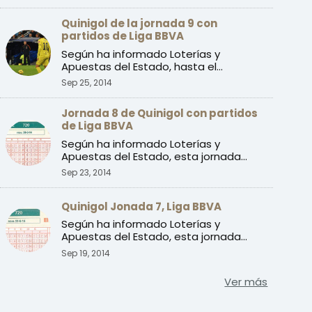
Quinigol de la jornada 9 con
partidos de Liga BBVA
Según ha informado Loterías y
Apuestas del Estado, hasta el
momento, esta jornada no tiene asign
Sep 25, 2014
...
Jornada 8 de Quinigol con partidos
de Liga BBVA
Según ha informado Loterías y
Apuestas del Estado, esta jornada
tiene asignado un bote en juego ...
Sep 23, 2014
Quinigol Jonada 7, Liga BBVA
Según ha informado Loterías y
Apuestas del Estado, esta jornada
tiene asignado un bote en juego ...
Sep 19, 2014
Ver más