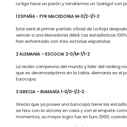
La liga hace un parón y tendremos un Quinigol con pa
1 ESPAÑA - FYR MACEDONIA M-0/2-1/1-2
Este será el primer partido oficial de La Roja despu
vencer a una Macedonia débil. Las estadísticas 100%
han enfrentado con tres victorias españolas.
2 ALEMANIA – ESCOCIA 2-0/M-1/1-2
La recién campeona del mundo y líder del ranking 
que es decimoséptima en la tabla. Alemania es el pa
Eurocopa.
3 GRECIA – RUMANÍA 1-0/0-1/2-2
Grecia que ya posee una Eurocopa tiene las estadíst
se hizo con la victoria en casa y con el empate com
momentos, su mayor logro fue en Euro 2000, cuando a