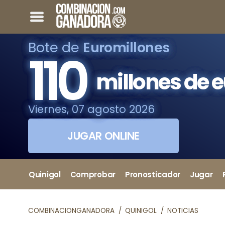
Bote de
Euromillones
110
millones de 
Viernes, 07 agosto 2026
JUGAR ONLINE
Quinigol
Comprobar
Pronosticador
Jugar
COMBINACIONGANADORA
QUINIGOL
NOTICIAS