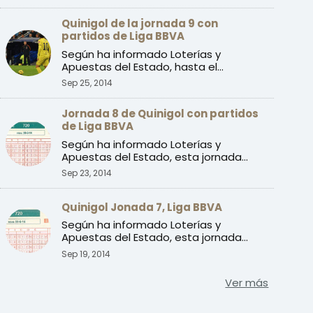
Quinigol de la jornada 9 con
partidos de Liga BBVA
Según ha informado Loterías y
Apuestas del Estado, hasta el
momento, esta jornada no tiene asign
Sep 25, 2014
...
Jornada 8 de Quinigol con partidos
de Liga BBVA
Según ha informado Loterías y
Apuestas del Estado, esta jornada
tiene asignado un bote en juego ...
Sep 23, 2014
Quinigol Jonada 7, Liga BBVA
Según ha informado Loterías y
Apuestas del Estado, esta jornada
tiene asignado un bote en juego ...
Sep 19, 2014
Ver más