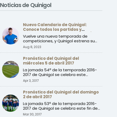
Noticias de Quinigol
Nuevo Calendario de Quinigol:
Conoce todos los partidos y
jornadas de la temporada 2023/24
Vuelve una nueva temporada de
competiciones, y Quinigol estrena su
nuevo calendario con la prime ...
Aug 8, 2023
Pronóstico del Quinigol del
miércoles 5 de abril 2017
La jornada 54ª de la temporada 2016-
2017 de Quinigol se celebra este
miércoles con partidos de l ...
Apr 3, 2017
Pronóstico del Quinigol del domingo
2 de abril 2017
La jornada 53ª de la temporada 2016-
2017 de Quinigol se celebra este fin de
semana con dos parti ...
Mar 30, 2017