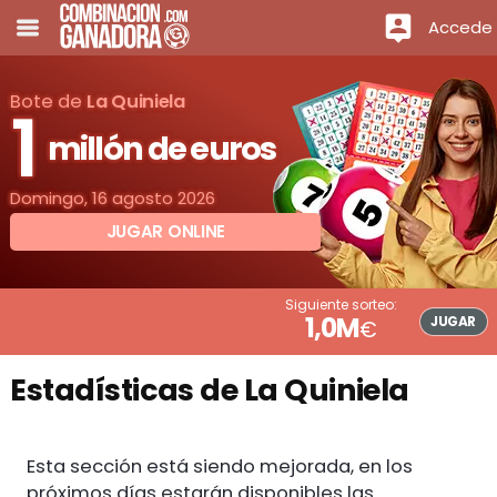
Accede
Bote de
La Quiniela
1
millón de euros
Domingo, 16 agosto 2026
JUGAR ONLINE
Siguiente sorteo:
1,0M
JUGAR
€
Estadísticas de La Quiniela
Esta sección está siendo mejorada, en los
próximos días estarán disponibles las