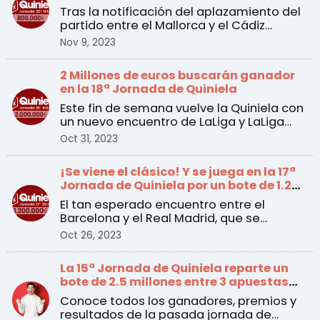
todos los cambios
Tras la notificación del aplazamiento del
partido entre el Mallorca y el Cádiz
incluido en la 20 ...
Nov 9, 2023
2 Millones de euros buscarán ganador
en la 18ª Jornada de Quiniela
Este fin de semana vuelve la Quiniela con
un nuevo encuentro de LaLiga y LaLiga
Hypermotion a pa ...
Oct 31, 2023
¡Se viene el clásico! Y se juega en la 17ª
Jornada de Quiniela por un bote de 1.2
millones de euros
El tan esperado encuentro entre el
Barcelona y el Real Madrid, que se
disputará el sábado a las ...
Oct 26, 2023
La 15ª Jornada de Quiniela reparte un
bote de 2.5 millones entre 3 apuestas
ganadoras
Conoce todos los ganadores, premios y
resultados de la pasada jornada de