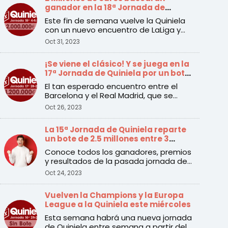
ganador en la 18ª Jornada de
Quiniela
Este fin de semana vuelve la Quiniela
con un nuevo encuentro de LaLiga y
LaLiga Hypermotion a pa ...
Oct 31, 2023
¡Se viene el clásico! Y se juega en la
17ª Jornada de Quiniela por un bote
de 1.2 millones de euros
El tan esperado encuentro entre el
Barcelona y el Real Madrid, que se
disputará el sábado a las ...
Oct 26, 2023
La 15ª Jornada de Quiniela reparte
un bote de 2.5 millones entre 3
apuestas ganadoras
Conoce todos los ganadores, premios
y resultados de la pasada jornada de
Quiniela
Oct 24, 2023
Vuelven la Champions y la Europa
League a la Quiniela este miércoles
Esta semana habrá una nueva jornada
de Quiniela entre semana a partir del