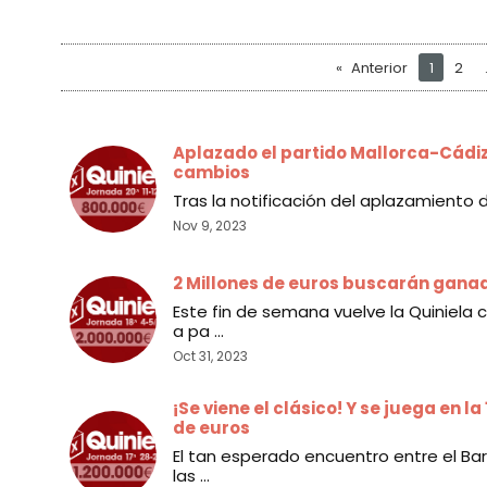
Anterior
1
2
Aplazado el partido Mallorca-Cádiz 
cambios
Tras la notificación del aplazamiento del
Nov 9, 2023
2 Millones de euros buscarán ganado
Este fin de semana vuelve la Quiniela
a pa ...
Oct 31, 2023
¡Se viene el clásico! Y se juega en l
de euros
El tan esperado encuentro entre el Bar
las ...