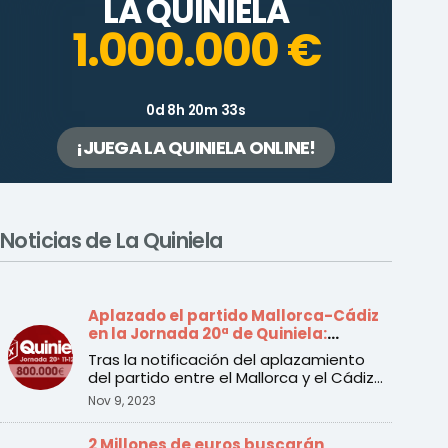
LA QUINIELA
1.000.000 €
0d 8h 20m 33s
¡JUEGA LA QUINIELA ONLINE!
Noticias de La Quiniela
Aplazado el partido Mallorca-Cádiz
en la Jornada 20ª de Quiniela:
Conoce todos los cambios
Tras la notificación del aplazamiento
del partido entre el Mallorca y el Cádiz
incluido en la 20 ...
Nov 9, 2023
2 Millones de euros buscarán