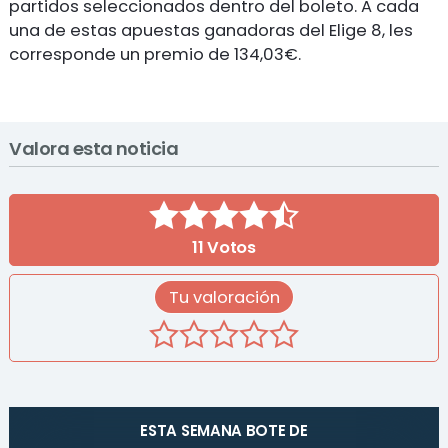
partidos seleccionados dentro del boleto. A cada
una de estas apuestas ganadoras del Elige 8, les
corresponde un premio de 134,03€.
Valora esta noticia
11
Votos
Tu valoración
ESTA SEMANA BOTE DE