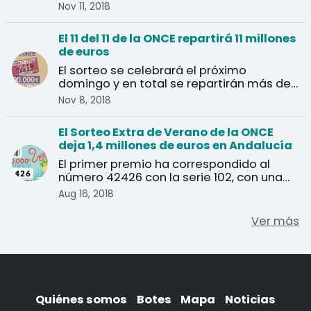
de un millón de euros.
Nov 11, 2018
El 11 del 11 de la ONCE repartirá 11 millones
de euros
El sorteo se celebrará el próximo
domingo y en total se repartirán más de
un millón de euros en ...
Nov 8, 2018
El Sorteo Extra de Verano de la ONCE
deja 1,4 millones de euros en Andalucía
El primer premio ha correspondido al
número 42426 con la serie 102, con una
dotación de 20 millo ...
Aug 16, 2018
Ver más
Quiénes somos
Botes
Mapa
Noticias