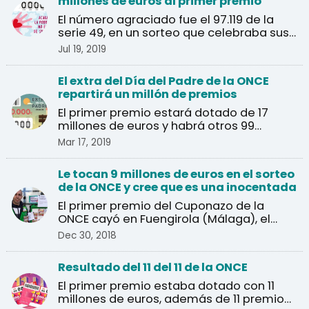
millones de euros al primer premio
El número agraciado fue el 97.119 de la
serie 49, en un sorteo que celebraba sus
40 años.
Jul 19, 2019
El extra del Día del Padre de la ONCE
repartirá un millón de premios
El primer premio estará dotado de 17
millones de euros y habrá otros 99
premios de 40.000 euros.
Mar 17, 2019
Le tocan 9 millones de euros en el sorteo
de la ONCE y cree que es una inocentada
El primer premio del Cuponazo de la
ONCE cayó en Fuengirola (Málaga), el
agraciado pensó que se ...
Dec 30, 2018
Resultado del 11 del 11 de la ONCE
El primer premio estaba dotado con 11
millones de euros, además de 11 premios