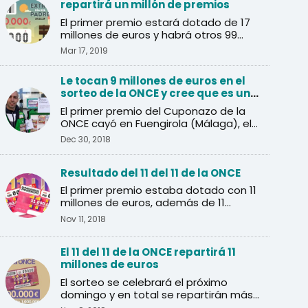
repartirá un millón de premios
El primer premio estará dotado de 17
millones de euros y habrá otros 99
premios de 40.000 euros.
Mar 17, 2019
Le tocan 9 millones de euros en el
sorteo de la ONCE y cree que es una
inocentada
El primer premio del Cuponazo de la
ONCE cayó en Fuengirola (Málaga), el
agraciado pensó que se ...
Dec 30, 2018
Resultado del 11 del 11 de la ONCE
El primer premio estaba dotado con 11
millones de euros, además de 11
premios de un millón de euros.
Nov 11, 2018
El 11 del 11 de la ONCE repartirá 11
millones de euros
El sorteo se celebrará el próximo
domingo y en total se repartirán más
de un millón de euros en ...