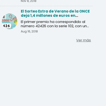
Nov 8, 2018
El Sorteo Extra de Verano de la ONCE
deja 1,4 millones de euros en
Andalucía
El primer premio ha correspondido al
número 42426 con la serie 102, con una
dotación de 20 millo ...
Aug 16, 2018
Ver más