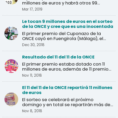
millones de euros y habrá otros 99
premios de 40.000 euros.
Mar 17, 2019
Le tocan 9 millones de euros en el sorteo
de la ONCE y cree que es una inocentada
El primer premio del Cuponazo de la
ONCE cayó en Fuengirola (Málaga), el
agraciado pensó que se ...
Dec 30, 2018
Resultado del 11 del 11 de la ONCE
El primer premio estaba dotado con 11
millones de euros, además de 11 premios
de un millón de euros.
Nov 11, 2018
El 11 del 11 de la ONCE repartirá 11 millones
de euros
El sorteo se celebrará el próximo
domingo y en total se repartirán más de
un millón de euros en ...
Nov 8, 2018