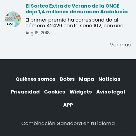
El Sorteo Extra de Verano de la ONCE
deja 1,4 millones de euros en Andalucía
El primer premio ha correspondido al
número 42426 con la serie 102, con una
dotación de 20 millo ...
Aug 16, 2018
Ver más
Quiénes somos
Botes
Mapa
Noticias
Privacidad
Cookies
Widgets
Aviso legal
APP
Combinación Ganadora en tu idioma