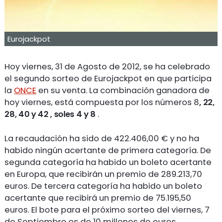
Eurojackpot
Hoy viernes, 31 de Agosto de 2012, se ha celebrado
el segundo sorteo de Eurojackpot en que participa
la
ONCE
en su venta. La combinación ganadora de
hoy viernes, está compuesta por los números 8
, 22,
28, 40 y 42 , soles 4 y 8
.
La recaudación ha sido de 422.406,00
€
y no ha
habido ningún acertante de primera categoría. De
segunda categoría ha habido un boleto acertante
en Europa, que recibirán un premio de 289.213,70
euros. De tercera categoría ha habido un boleto
acertante que recibirá un premio de 75.195,50
euros. El bote para el próximo sorteo del viernes, 7
de Septiembre es de 10 millones de euros.