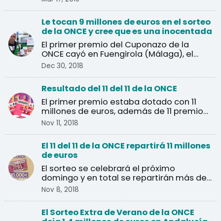
Le tocan 9 millones de euros en el sorteo
de la ONCE y cree que es una inocentada
El primer premio del Cuponazo de la
ONCE cayó en Fuengirola (Málaga), el
agraciado pensó que se ...
Dec 30, 2018
Resultado del 11 del 11 de la ONCE
El primer premio estaba dotado con 11
millones de euros, además de 11 premios
de un millón de euros.
Nov 11, 2018
El 11 del 11 de la ONCE repartirá 11 millones
de euros
El sorteo se celebrará el próximo
domingo y en total se repartirán más de
un millón de euros en ...
Nov 8, 2018
El Sorteo Extra de Verano de la ONCE