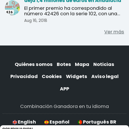
deja 1,4 millones de euros en Andalucía
El primer premio ha correspondido al
número 42426 con la serie 102, con una
dotación de 20 millo ...
Aug 16, 2018
Ver más
Quiénes somos
Botes
Mapa
Noticias
Privacidad
Cookies
Widgets
Aviso legal
APP
Combinación Ganadora en tu idioma
English
Español
Português BR