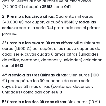
dos mil euros al año durante veinticinco años
(72.000 €) al cupón
35613
serie
041
2ª Premio a las cinco cifras
:
Cuarenta mil euros
(40.000 €) por cupón, al cupón
35613
y
todas las
series
excepto la serie 041 premiado con el primer
premio.
3ª Premio a las cuatro últimas cifras:
Mil quinientos
euros (1.500 €) por cupón, a los nueve cupones de
cada serie, cuyas cuatro últimas cifras (unidades
de millar, centenas, decenas y unidades) coincidan
con el
5613
4ª Premio a las tres últimas cifras:
Cien euros (100
€) por cupón, a los 90 cupones de cada serie,
cuyas tres últimas cifras (centenas, decenas y
unidades) coincidan con el
613
5ª Premio a las dos últimas cifras
: Diez euros (10 €)