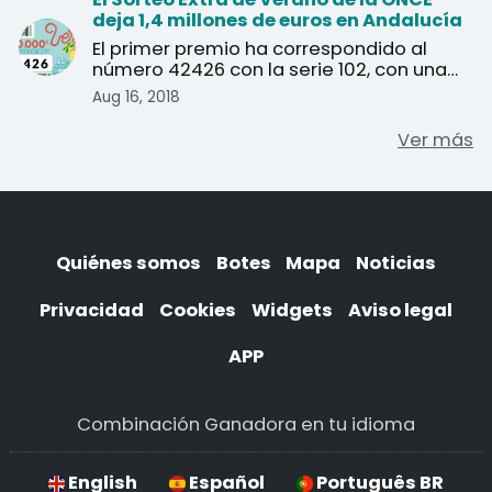
deja 1,4 millones de euros en Andalucía
El primer premio ha correspondido al
número 42426 con la serie 102, con una
dotación de 20 millo ...
Aug 16, 2018
Ver más
Quiénes somos
Botes
Mapa
Noticias
Privacidad
Cookies
Widgets
Aviso legal
APP
Combinación Ganadora en tu idioma
English
Español
Português BR