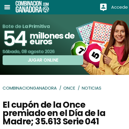
Accede
Bote de
La Primitiva
54
millones de
euros
Sábado, 08 agosto 2026
JUGAR ONLINE
COMBINACIONGANADORA
ONCE
NOTICIAS
El cupón de la Once
premiado en el Día de la
Madre; 35.613 Serie 041