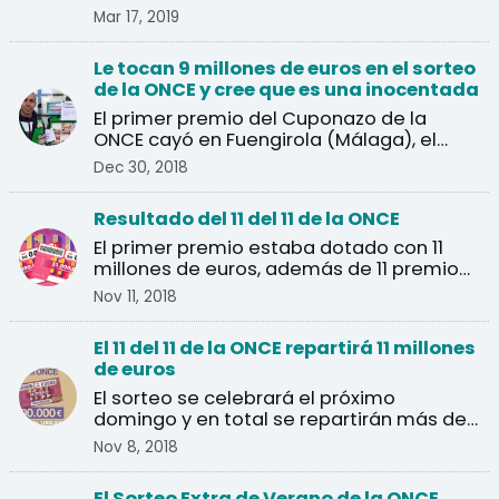
premios de 40.000 euros.
Mar 17, 2019
Le tocan 9 millones de euros en el sorteo
de la ONCE y cree que es una inocentada
El primer premio del Cuponazo de la
ONCE cayó en Fuengirola (Málaga), el
agraciado pensó que se ...
Dec 30, 2018
Resultado del 11 del 11 de la ONCE
El primer premio estaba dotado con 11
millones de euros, además de 11 premios
de un millón de euros.
Nov 11, 2018
El 11 del 11 de la ONCE repartirá 11 millones
de euros
El sorteo se celebrará el próximo
domingo y en total se repartirán más de
un millón de euros en ...
Nov 8, 2018
El Sorteo Extra de Verano de la ONCE