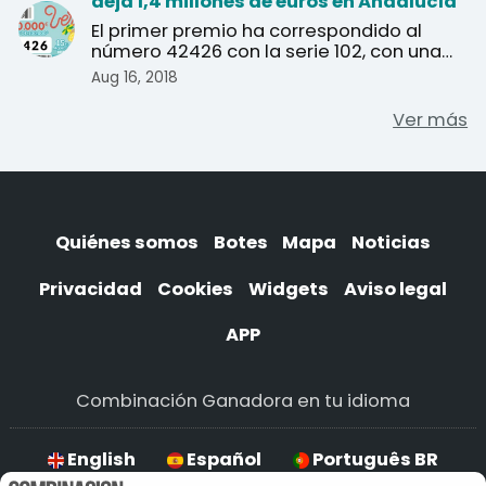
deja 1,4 millones de euros en Andalucía
El primer premio ha correspondido al
número 42426 con la serie 102, con una
dotación de 20 millo ...
Aug 16, 2018
Ver más
Quiénes somos
Botes
Mapa
Noticias
Privacidad
Cookies
Widgets
Aviso legal
APP
Combinación Ganadora en tu idioma
English
Español
Português BR