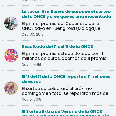
Le tocan 9 millones de euros en el sorteo
de la ONCE y cree que es una inocentada
El primer premio del Cuponazo de la
ONCE cayó en Fuengirola (Málaga), el
agraciado pensó que se ...
Dec 30, 2018
Resultado del 11 del 11 de la ONCE
El primer premio estaba dotado con 11
millones de euros, además de 11 premios
de un millón de euros.
Nov 11, 2018
El 11 del 11 de la ONCE repartirá 11 millones
de euros
El sorteo se celebrará el próximo
domingo y en total se repartirán más de
un millón de euros en ...
Nov 8, 2018
El Sorteo Extra de Verano de la ONCE