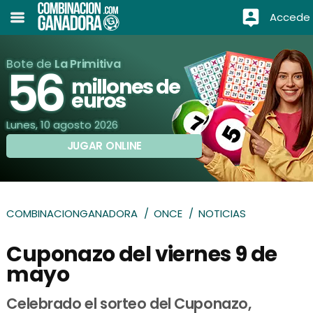
Accede
Bote de
La Primitiva
56
millones de
euros
Lunes, 10 agosto 2026
JUGAR ONLINE
COMBINACIONGANADORA
ONCE
NOTICIAS
Cuponazo del viernes 9 de
mayo
Celebrado el sorteo del Cuponazo,