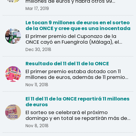
millones de euros y habrá otros 99
premios de 40.000 euros.
Mar 17, 2019
Le tocan 9 millones de euros en el sorteo
de la ONCE y cree que es una inocentada
El primer premio del Cuponazo de la
ONCE cayó en Fuengirola (Málaga), el
agraciado pensó que se ...
Dec 30, 2018
Resultado del 11 del 11 de la ONCE
El primer premio estaba dotado con 11
millones de euros, además de 11 premios
de un millón de euros.
Nov 11, 2018
El 11 del 11 de la ONCE repartirá 11 millones
de euros
El sorteo se celebrará el próximo
domingo y en total se repartirán más de
un millón de euros en ...
Nov 8, 2018