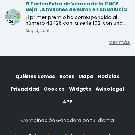
El Sorteo Extra de Verano de la ONCE
deja 1,4 millones de euros en Andalucía
El primer premio ha correspondido al
número 42426 con la serie 102, con una
dotación de 20 millo ...
Aug 16, 2018
Ver más
Quiénes somos
Botes
Mapa
Noticias
Privacidad
Cookies
Widgets
Aviso legal
APP
Combinación Ganadora en tu idioma