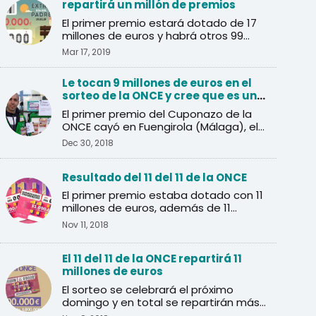
repartirá un millón de premios
El primer premio estará dotado de 17
millones de euros y habrá otros 99
premios de 40.000 euros.
Mar 17, 2019
Le tocan 9 millones de euros en el
sorteo de la ONCE y cree que es una
inocentada
El primer premio del Cuponazo de la
ONCE cayó en Fuengirola (Málaga), el
agraciado pensó que se ...
Dec 30, 2018
Resultado del 11 del 11 de la ONCE
El primer premio estaba dotado con 11
millones de euros, además de 11
premios de un millón de euros.
Nov 11, 2018
El 11 del 11 de la ONCE repartirá 11
millones de euros
El sorteo se celebrará el próximo
domingo y en total se repartirán más
de un millón de euros en ...