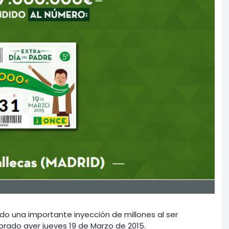
bido una importante inyección de millones al ser
brado ayer jueves 19 de Marzo de 2015.