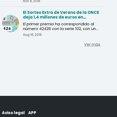
Nov 8, 2018
El Sorteo Extra de Verano de la ONCE
deja 1,4 millones de euros en
Andalucía
El primer premio ha correspondido al
número 42426 con la serie 102, con una
dotación de 20 millo ...
Aug 16, 2018
Ver más
Aviso legal
APP