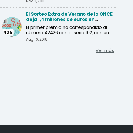
Nov 8, 2018
El Sorteo Extra de Verano de la ONCE
deja 1,4 millones de euros en
Andalucía
El primer premio ha correspondido al
número 42426 con la serie 102, con una
dotación de 20 millo ...
Aug 16, 2018
Ver más