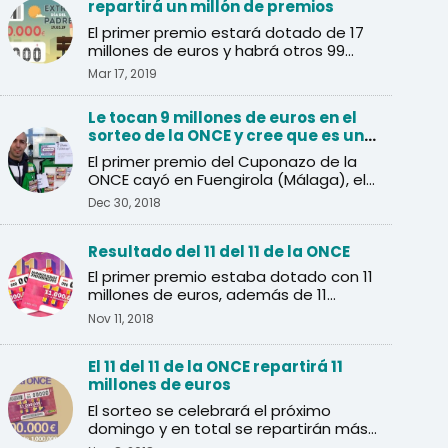
repartirá un millón de premios
El primer premio estará dotado de 17
millones de euros y habrá otros 99
premios de 40.000 euros.
Mar 17, 2019
Le tocan 9 millones de euros en el
sorteo de la ONCE y cree que es una
inocentada
El primer premio del Cuponazo de la
ONCE cayó en Fuengirola (Málaga), el
agraciado pensó que se ...
Dec 30, 2018
Resultado del 11 del 11 de la ONCE
El primer premio estaba dotado con 11
millones de euros, además de 11
premios de un millón de euros.
Nov 11, 2018
El 11 del 11 de la ONCE repartirá 11
millones de euros
El sorteo se celebrará el próximo
domingo y en total se repartirán más
de un millón de euros en ...