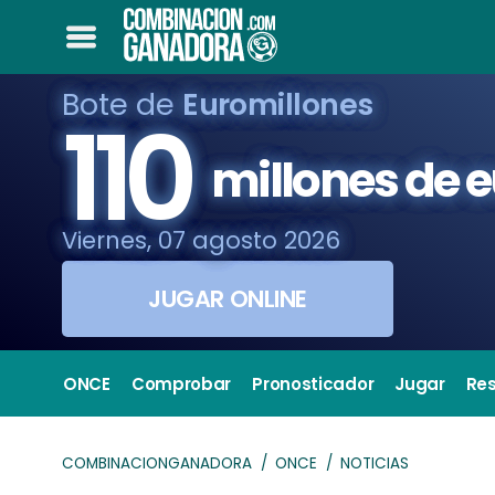
Bote de
Euromillones
110
millones de 
Viernes, 07 agosto 2026
JUGAR ONLINE
ONCE
Comprobar
Pronosticador
Jugar
Re
COMBINACIONGANADORA
ONCE
NOTICIAS