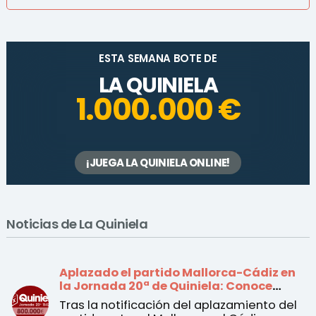
ESTA SEMANA BOTE DE
LA QUINIELA
1.000.000 €
¡JUEGA LA QUINIELA ONLINE!
Noticias de La Quiniela
Aplazado el partido Mallorca-Cádiz en
la Jornada 20ª de Quiniela: Conoce
todos los cambios
Tras la notificación del aplazamiento del