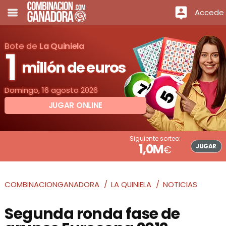
Accede
Bote de
La Quiniela
1
millón de euros
Domingo, 16 agosto 2026
JUGAR ONLINE
Siguiente sorteo:
1,0M
JUGAR
€
COMBINACIONGANADORA
LA QUINIELA
NOTICIAS
Segunda ronda fase de