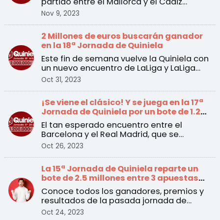
partido entre el Mallorca y el Cádiz
incluido en la 20 ...
Nov 9, 2023
2 Millones de euros buscarán ganador
en la 18ª Jornada de Quiniela
Este fin de semana vuelve la Quiniela con
un nuevo encuentro de LaLiga y LaLiga
Hypermotion a pa ...
Oct 31, 2023
¡Se viene el clásico! Y se juega en la 17ª
Jornada de Quiniela por un bote de 1.2
millones de euros
El tan esperado encuentro entre el
Barcelona y el Real Madrid, que se
disputará el sábado a las ...
Oct 26, 2023
La 15ª Jornada de Quiniela reparte un
bote de 2.5 millones entre 3 apuestas
ganadoras
Conoce todos los ganadores, premios y
resultados de la pasada jornada de
Quiniela
Oct 24, 2023