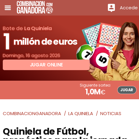
Accede
Bote de
La Quiniela
1
millón de euros
Domingo, 16 agosto 2026
JUGAR ONLINE
Siguiente sorteo:
1,0M
JUGAR
€
COMBINACIONGANADORA
LA QUINIELA
NOTICIAS
Quiniela de Fútbol,