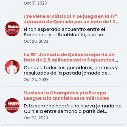
Hypermotion a pa ...
Oct 31, 2023
¡Se viene el clásico! Y se juega en la 17ª
Jornada de Quiniela por un bote de 1.2
millones de euros
El tan esperado encuentro entre el
Barcelona y el Real Madrid, que se
disputará el sábado a las ...
Oct 26, 2023
La 15ª Jornada de Quiniela reparte un
bote de 2.5 millones entre 3 apuestas
ganadoras
Conoce todos los ganadores, premios y
resultados de la pasada jornada de
Quiniela
Oct 24, 2023
Vuelven la Champions y la Europa
League a la Quiniela este miércoles
Esta semana habrá una nueva jornada de
Quiniela entre semana a partir del
martes 24 de octubre. ...
Oct 23, 2023