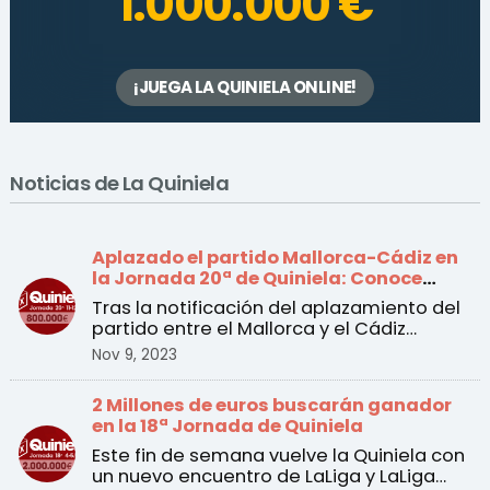
1.000.000 €
¡JUEGA LA QUINIELA ONLINE!
Noticias de La Quiniela
Aplazado el partido Mallorca-Cádiz en
la Jornada 20ª de Quiniela: Conoce
todos los cambios
Tras la notificación del aplazamiento del
partido entre el Mallorca y el Cádiz
incluido en la 20 ...
Nov 9, 2023
2 Millones de euros buscarán ganador
en la 18ª Jornada de Quiniela
Este fin de semana vuelve la Quiniela con
un nuevo encuentro de LaLiga y LaLiga