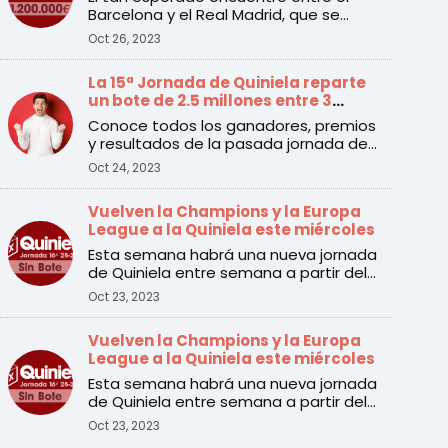
Barcelona y el Real Madrid, que se
disputará el sábado a las ...
Oct 26, 2023
La 15ª Jornada de Quiniela reparte
un bote de 2.5 millones entre 3
apuestas ganadoras
Conoce todos los ganadores, premios
y resultados de la pasada jornada de
Quiniela
Oct 24, 2023
Vuelven la Champions y la Europa
League a la Quiniela este miércoles
Esta semana habrá una nueva jornada
de Quiniela entre semana a partir del
martes 24 de octubre. ...
Oct 23, 2023
Vuelven la Champions y la Europa
League a la Quiniela este miércoles
Esta semana habrá una nueva jornada
de Quiniela entre semana a partir del
martes 24 de octubre. ...
Oct 23, 2023