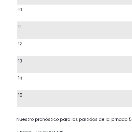
10
11
12
13
14
15
Nuestro pronóstico para los partidos de la jornada 5ª