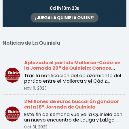
0d 1h 10m 23s
¡JUEGA LA QUINIELA ONLINE!
Noticias de La Quiniela
Aplazado el partido Mallorca-Cádiz en
la Jornada 20ª de Quiniela: Conoce
todos los cambios
Tras la notificación del aplazamiento del
partido entre el Mallorca y el Cádiz
incluido en la 20 ...
Nov 9, 2023
2 Millones de euros buscarán ganador
en la 18ª Jornada de Quiniela
Este fin de semana vuelve la Quiniela con
un nuevo encuentro de LaLiga y LaLiga
Hypermotion a pa ...
Oct 31, 2023