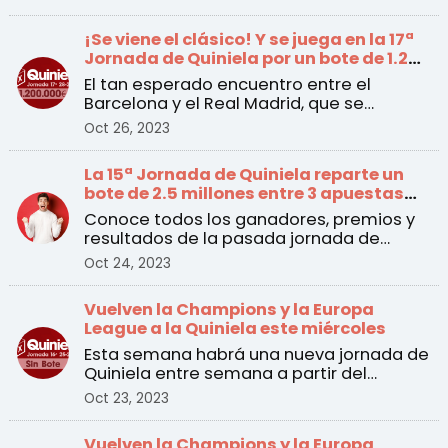
¡Se viene el clásico! Y se juega en la 17ª
Jornada de Quiniela por un bote de 1.2
millones de euros
El tan esperado encuentro entre el
Barcelona y el Real Madrid, que se
disputará el sábado a las ...
Oct 26, 2023
La 15ª Jornada de Quiniela reparte un
bote de 2.5 millones entre 3 apuestas
ganadoras
Conoce todos los ganadores, premios y
resultados de la pasada jornada de
Quiniela
Oct 24, 2023
Vuelven la Champions y la Europa
League a la Quiniela este miércoles
Esta semana habrá una nueva jornada de
Quiniela entre semana a partir del
martes 24 de octubre. ...
Oct 23, 2023
Vuelven la Champions y la Europa