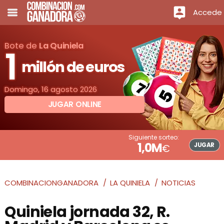
Accede
Bote de
La Quiniela
1
millón de euros
Domingo, 16 agosto 2026
JUGAR ONLINE
Siguiente sorteo:
1,0M
JUGAR
€
COMBINACIONGANADORA
LA QUINIELA
NOTICIAS
Quiniela jornada 32, R.