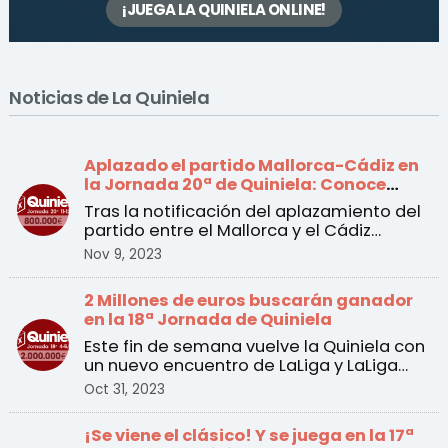
¡JUEGA LA QUINIELA ONLINE!
Noticias de La Quiniela
Aplazado el partido Mallorca-Cádiz en
la Jornada 20ª de Quiniela: Conoce
todos los cambios
Tras la notificación del aplazamiento del
partido entre el Mallorca y el Cádiz
incluido en la 20 ...
Nov 9, 2023
2 Millones de euros buscarán ganador
en la 18ª Jornada de Quiniela
Este fin de semana vuelve la Quiniela con
un nuevo encuentro de LaLiga y LaLiga
Hypermotion a pa ...
Oct 31, 2023
¡Se viene el clásico! Y se juega en la 17ª