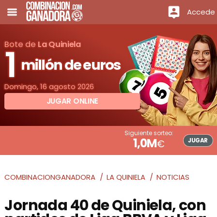
Accede
Bote de
La Quiniela
1
millón de euros
Domingo, 16 agosto 2026
JUGAR ONLINE
Siguiente sorteo:
1,0M
JUGAR
€
COMBINACIONGANADORA
LA QUINIELA
NOTICIAS
Jornada 40 de Quiniela, con