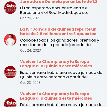
Jornada de Quiniela por un bote de 1.2
millones de euros
El tan esperado encuentro entre el
Barcelona y el Real Madrid, que se
disputará el sábado a las ...
Oct 26, 2023
La 15ª Jornada de Quiniela reparte un
bote de 2.5 millones entre 3 apuestas
ganadoras
Conoce todos los ganadores, premios y
resultados de la pasada jornada de
Quiniela
Oct 24, 2023
Vuelven la Champions y la Europa
League a la Quiniela este miércoles
Esta semana habrá una nueva jornada de
Quiniela entre semana a partir del
martes 24 de octubre. ...
Oct 23, 2023
Vuelven la Champions y la Europa
League a la Quiniela este miércoles
Esta semana habrá una nueva jornada de