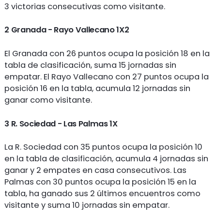
3 victorias consecutivas como visitante.
2 Granada - Rayo Vallecano 1X2
El Granada con 26 puntos ocupa la posición 18 en la
tabla de clasificación, suma 15 jornadas sin
empatar. El Rayo Vallecano con 27 puntos ocupa la
posición 16 en la tabla, acumula 12 jornadas sin
ganar como visitante.
3 R. Sociedad - Las Palmas 1X
La R. Sociedad con 35 puntos ocupa la posición 10
en la tabla de clasificación, acumula 4 jornadas sin
ganar y 2 empates en casa consecutivos. Las
Palmas con 30 puntos ocupa la posición 15 en la
tabla, ha ganado sus 2 últimos encuentros como
visitante y suma 10 jornadas sin empatar.