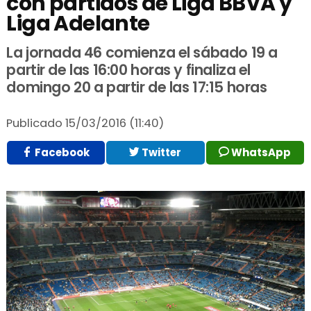
con partidos de Liga BBVA y
Liga Adelante
La jornada 46 comienza el sábado 19 a
partir de las 16:00 horas y finaliza el
domingo 20 a partir de las 17:15 horas
Publicado
15/03/2016 (11:40)
Facebook
Twitter
WhatsApp