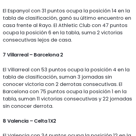
El Espanyol con 31 puntos ocupa la posición 14 en la
tabla de clasificación, ganó su último encuentro en
casa frente al Rayo. El Athletic Club con 47 puntos
ocupa la posición 6 en la tabla, suma 2 victorias
consecutivas lejos de casa.
7 Villarreal – Barcelona 2
El Villarreal con 53 puntos ocupa la posición 4 en la
tabla de clasificación, suman 3 jornadas sin
conocer victoria con 2 derrotas consecutivas. El
Barcelona con 75 puntos ocupa la posición 1 en la
tabla, suman 11 victorias consecutivas y 22 jornadas
sin conocer derrota.
8 Valencia – Celta 1X2
El Valencia con 34 puntos ocupa la posición 12 en la