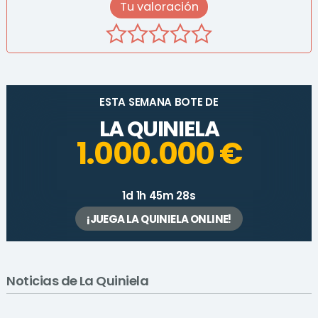
Tu valoración
ESTA SEMANA BOTE DE
LA QUINIELA
1.000.000 €
1d 1h 45m 28s
¡JUEGA LA QUINIELA ONLINE!
Noticias de La Quiniela