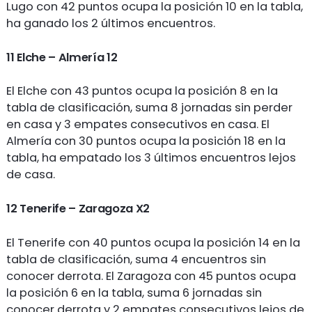
Lugo con 42 puntos ocupa la posición 10 en la tabla,
ha ganado los 2 últimos encuentros.
11 Elche – Almería 12
El Elche con 43 puntos ocupa la posición 8 en la
tabla de clasificación, suma 8 jornadas sin perder
en casa y 3 empates consecutivos en casa. El
Almería con 30 puntos ocupa la posición 18 en la
tabla, ha empatado los 3 últimos encuentros lejos
de casa.
12 Tenerife – Zaragoza X2
El Tenerife con 40 puntos ocupa la posición 14 en la
tabla de clasificación, suma 4 encuentros sin
conocer derrota. El Zaragoza con 45 puntos ocupa
la posición 6 en la tabla, suma 6 jornadas sin
conocer derrota y 2 empates consecutivos lejos de