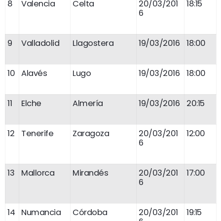
8
Valencia
Celta
20/03/201
18:15
6
9
Valladolid
Llagostera
19/03/2016
18:00
10
Alavés
Lugo
19/03/2016
18:00
11
Elche
Almería
19/03/2016
20:15
12
Tenerife
Zaragoza
20/03/201
12:00
6
13
Mallorca
Mirandés
20/03/201
17:00
6
14
Numancia
Córdoba
20/03/201
19:15