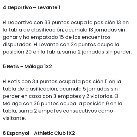
4 Deportivo – Levante 1
El Deportivo con 33 puntos ocupa la posición 13 en
la tabla de clasificación, acumula 13 jornadas sin
ganar y ha empatado 15 de los encuentros
disputados. El Levante con 24 puntos ocupa la
posición 20 en la tabla, suma 2 jornadas sin perder.
5 Betis – Málaga 1X2
El Betis con 34 puntos ocupa la posición 11 en la
tabla de clasificación, acumula 5 jornadas sin
perder en casa con 3 empates y 2 victorias. El
Málaga con 36 puntos ocupa la posición 9 en la
tabla, suma 2 empates consecutivos como
visitante.
6 Espanyol - Athletic Club 1X2