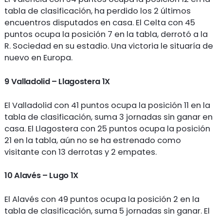
tabla de clasificación, ha perdido los 2 últimos
encuentros disputados en casa. El Celta con 45
puntos ocupa la posición 7 en la tabla, derrotó a la
R. Sociedad en su estadio. Una victoria le situaría de
nuevo en Europa.
9 Valladolid – Llagostera 1X
El Valladolid con 41 puntos ocupa la posición 11 en la
tabla de clasificación, suma 3 jornadas sin ganar en
casa. El Llagostera con 25 puntos ocupa la posición
21 en la tabla, aún no se ha estrenado como
visitante con 13 derrotas y 2 empates.
10 Alavés – Lugo 1X
El Alavés con 49 puntos ocupa la posición 2 en la
tabla de clasificación, suma 5 jornadas sin ganar. El