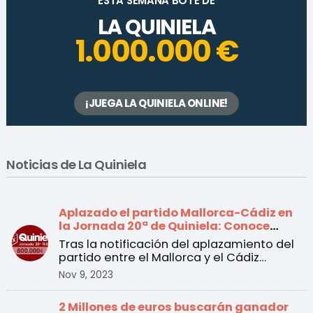
ESTA SEMANA BOTE DE
LA QUINIELA
1.000.000 €
¡JUEGA LA QUINIELA ONLINE!
Noticias de La Quiniela
Aplazado el partido Mallorca-Cádiz en
la Jornada 20ª de Quiniela: Conoce
todos los cambios
Tras la notificación del aplazamiento del
partido entre el Mallorca y el Cádiz
incluido en la 20 ...
Nov 9, 2023
2 Millones de euros buscarán ganador