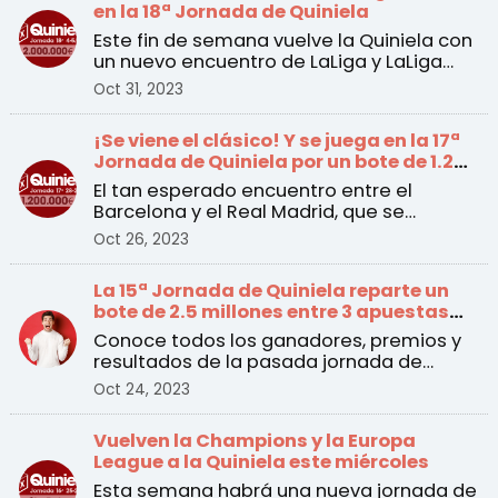
en la 18ª Jornada de Quiniela
Este fin de semana vuelve la Quiniela con
un nuevo encuentro de LaLiga y LaLiga
Hypermotion a pa ...
Oct 31, 2023
¡Se viene el clásico! Y se juega en la 17ª
Jornada de Quiniela por un bote de 1.2
millones de euros
El tan esperado encuentro entre el
Barcelona y el Real Madrid, que se
disputará el sábado a las ...
Oct 26, 2023
La 15ª Jornada de Quiniela reparte un
bote de 2.5 millones entre 3 apuestas
ganadoras
Conoce todos los ganadores, premios y
resultados de la pasada jornada de
Quiniela
Oct 24, 2023
Vuelven la Champions y la Europa
League a la Quiniela este miércoles
Esta semana habrá una nueva jornada de