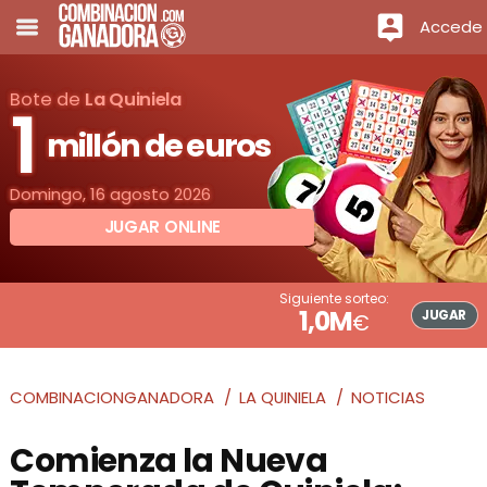
Accede
Bote de
La Quiniela
1
millón de euros
Domingo, 16 agosto 2026
JUGAR ONLINE
Siguiente sorteo:
1,0M
JUGAR
€
COMBINACIONGANADORA
LA QUINIELA
NOTICIAS
Comienza la Nueva