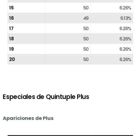
15
50
6.26%
16
49
6.13%
17
50
6.26%
18
50
6.26%
19
50
6.26%
20
50
6.26%
Especiales de Quintuple Plus
Apariciones de Plus