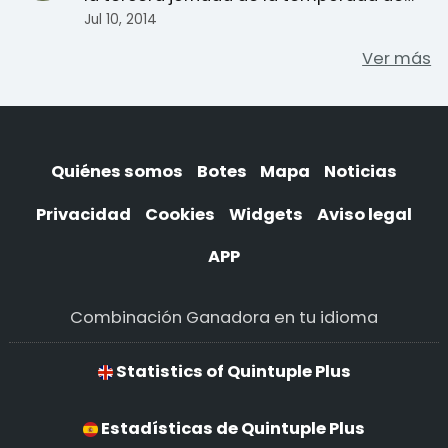
verano de carr ...
Jul 10, 2014
Ver más
Quiénes somos
Botes
Mapa
Noticias
Privacidad
Cookies
Widgets
Aviso legal
APP
Combinación Ganadora en tu idioma
Statistics of Quintuple Plus
Estadísticas de Quintuple Plus