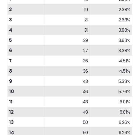
2
19
2.38%
3
21
2.63%
4
31
3.88%
5
29
3.63%
6
27
3.38%
7
36
4.51%
8
36
4.51%
9
43
5.38%
10
46
5.76%
11
48
6.01%
12
48
6.01%
13
50
6.26%
14
50
6.26%